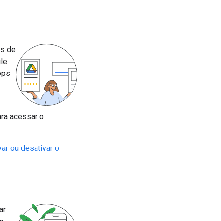
ps de
gle
pps
ra acessar o
var ou desativar o
ar