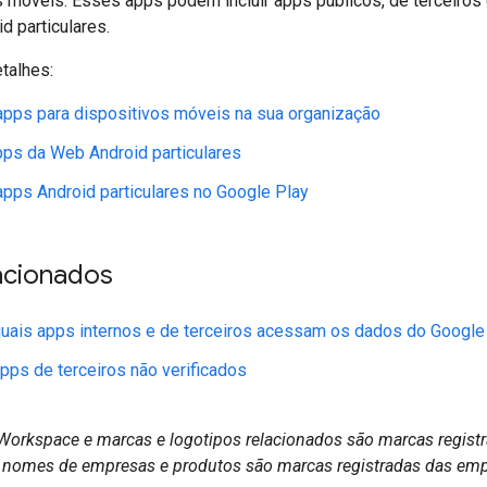
s móveis. Esses apps podem incluir apps públicos, de terceiros
d particulares.
talhes:
apps para dispositivos móveis na sua organização
pps da Web Android particulares
apps Android particulares no Google Play
acionados
quais apps internos e de terceiros acessam os dados do Googl
apps de terceiros não verificados
Workspace e marcas e logotipos relacionados são marcas regist
 nomes de empresas e produtos são marcas registradas das emp