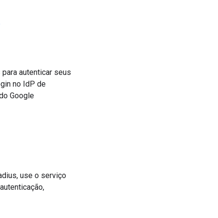
e
para autenticar seus
ogin no IdP de
 do Google
dius, use o serviço
utenticação,