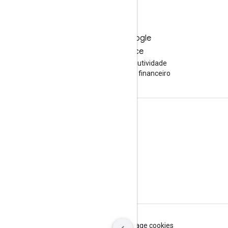
Teste o Google
Workspace
Aumente sua produtividade
com a IA sem custo financeiro
Documentação e treinamento
Centrais de Ajuda
Guias do desenvolvedor
Centro de aprendizagem
Google Cloud Ensina
Termos de Serviço
Privacidade
Manage cookies