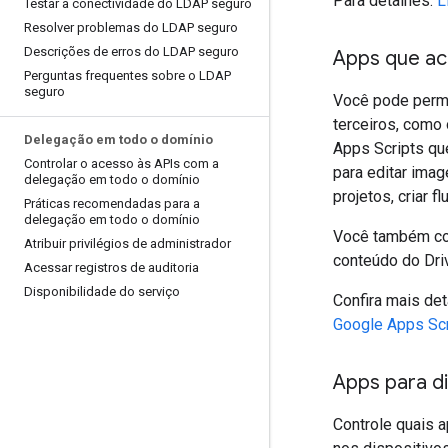
Para detalhes:
L
Testar a conectividade do LDAP seguro
Resolver problemas do LDAP seguro
Descrições de erros do LDAP seguro
Apps que ac
Perguntas frequentes sobre o LDAP
seguro
Você pode permi
terceiros, como
Delegação em todo o domínio
Apps Scripts qu
Controlar o acesso às APIs com a
para editar imag
delegação em todo o domínio
projetos, criar 
Práticas recomendadas para a
delegação em todo o domínio
Você também con
Atribuir privilégios de administrador
conteúdo do Dri
Acessar registros de auditoria
Disponibilidade do serviço
Confira mais de
Google Apps Scr
Apps para d
Controle quais a