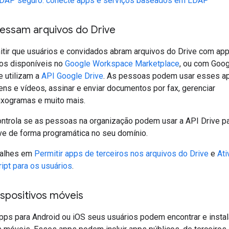
DAP seguro: conecte apps e serviços baseados em LDAP
essam arquivos do Drive
tir que usuários e convidados abram arquivos do Drive com ap
 os disponíveis no
Google Workspace Marketplace
, ou com Goo
e utilizam a
API Google Drive
. As pessoas podem usar esses a
ens e vídeos, assinar e enviar documentos por fax, gerenciar
fluxogramas e muito mais.
trola se as pessoas na organização podem usar a API Drive pa
ve de forma programática no seu domínio.
talhes em
Permitir apps de terceiros nos arquivos do Drive
e
Ati
ipt para os usuários
.
ispositivos móveis
pps para Android ou iOS seus usuários podem encontrar e instal