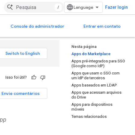
/
Fazer login
Console do administrador
Entrar em contato
Nesta página
Apps do Marketplace
Apps pré-integrados para SSO
(Google como IdP)
Apps que usam o SSO com
Isso foi útil?
um IdP de terceiros
Apps baseados em LDAP
Apps que acessam arquivos
Envie comentários
do Drive
Apps para dispositivos
móveis
Temas relacionados
app