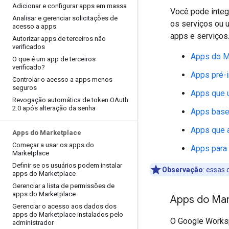
Adicionar e configurar apps em massa
Você pode integ
Analisar e gerenciar solicitações de
os serviços ou 
acesso a apps
apps e serviços
Autorizar apps de terceiros não
verificados
Apps do M
O que é um app de terceiros
verificado?
Apps pré-
Controlar o acesso a apps menos
seguros
Apps que 
Revogação automática de token OAuth
2
.
0 após alteração da senha
Apps bas
Apps que 
Apps do Marketplace
Começar a usar os apps do
Apps para
Marketplace
Definir se os usuários podem instalar
Observação
:
essas o
apps do Marketplace
Gerenciar a lista de permissões de
apps do Marketplace
Apps do Mar
Gerenciar o acesso aos dados dos
apps do Marketplace instalados pelo
O Google Worksp
administrador