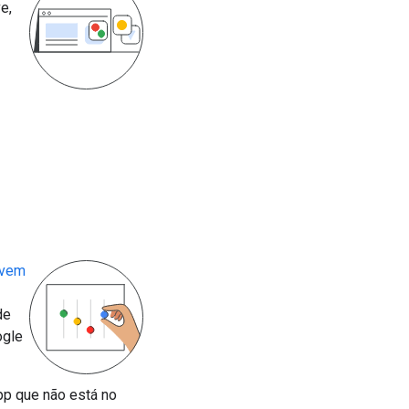
e,
uvem
de
ogle
p que não está no