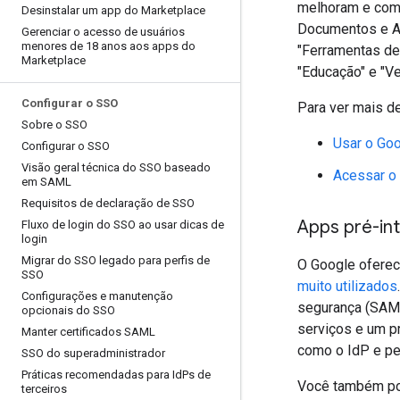
melhoram e com
Desinstalar um app do Marketplace
Documentos e Ag
Gerenciar o acesso de usuários
menores de 18 anos aos apps do
"Ferramentas de
Marketplace
"Educação" e "V
Configurar o SSO
Para ver mais de
Sobre o SSO
Usar o Go
Configurar o SSO
Visão geral técnica do SSO baseado
Acessar o
em SAML
Requisitos de declaração de SSO
Apps pré-in
Fluxo de login do SSO ao usar dicas de
login
Migrar do SSO legado para perfis de
O Google oferec
SSO
muito utilizados
Configurações e manutenção
segurança (SAML)
opcionais do SSO
serviços e um p
Manter certificados SAML
como o IdP e pe
SSO do superadministrador
Práticas recomendadas para Id
Ps de
Você também pod
terceiros