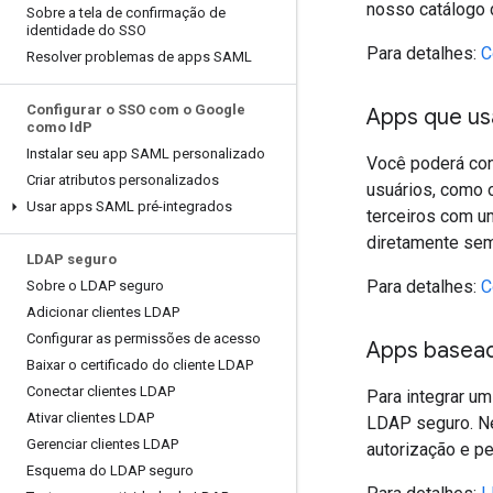
nosso catálogo 
Sobre a tela de confirmação de
identidade do SSO
Para detalhes:
C
Resolver problemas de apps SAML
Configurar o SSO com o Google
Apps que u
como Id
P
Instalar seu app SAML personalizado
Você poderá con
Criar atributos personalizados
usuários, como o
Usar apps SAML pré-integrados
terceiros com u
diretamente sem
LDAP seguro
Para detalhes:
C
Sobre o LDAP seguro
Adicionar clientes LDAP
Configurar as permissões de acesso
Apps basea
Baixar o certificado do cliente LDAP
Conectar clientes LDAP
Para integrar u
Ativar clientes LDAP
LDAP seguro. Ne
Gerenciar clientes LDAP
autorização e pe
Esquema do LDAP seguro