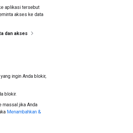
e aplikasi tersebut
eminta akses ke data
ta dan akses
 yang ingin Anda blokir,
a blokir.
e massal jika Anda
buka
Menambahkan &