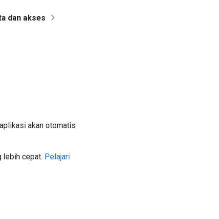
ta dan akses
 aplikasi akan otomatis
 lebih cepat.
Pelajari