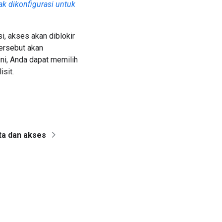
ak dikonfigurasi untuk
, akses akan diblokir
tersebut akan
ini, Anda dapat memilih
sit.
ta dan akses