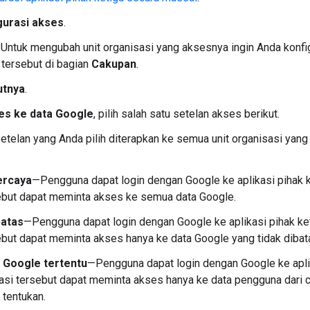
gurasi akses
.
 Untuk mengubah unit organisasi yang aksesnya ingin Anda konfigur
 tersebut di bagian
Cakupan
.
utnya
.
es ke data Google
, pilih salah satu setelan akses berikut.
Setelan yang Anda pilih diterapkan ke semua unit organisasi yan
ercaya
—Pengguna dapat login dengan Google ke aplikasi pihak ke
ebut dapat meminta akses ke semua data Google.
atas
—Pengguna dapat login dengan Google ke aplikasi pihak ket
ebut dapat meminta akses hanya ke data Google yang tidak dibata
 Google tertentu
—Pengguna dapat login dengan Google ke aplik
kasi tersebut dapat meminta akses hanya ke data pengguna dari
 tentukan.