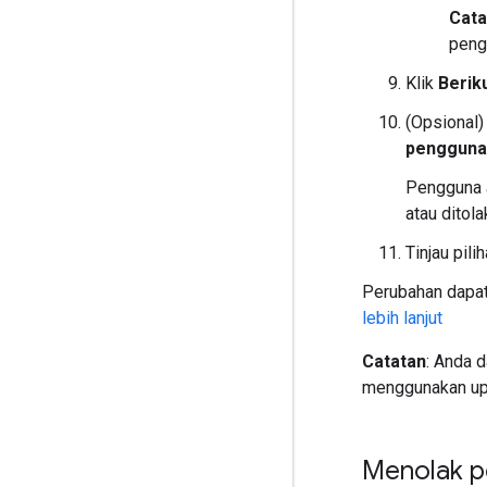
Cata
peng
Klik
Berik
(Opsional)
pengguna 
Pengguna 
atau ditola
Tinjau pili
Perubahan dapat
lebih lanjut
Catatan
: Anda 
menggunakan up
Menolak pe