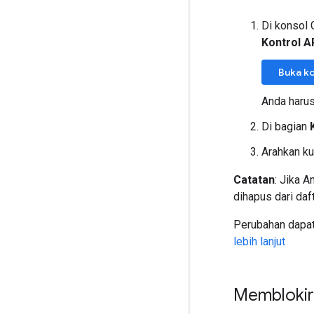
Di konsol
Kontrol A
Buka ko
Anda haru
Di bagian
Arahkan ku
Catatan
: Jika 
dihapus dari daf
Perubahan dapat
lebih lanjut
Memblokir 