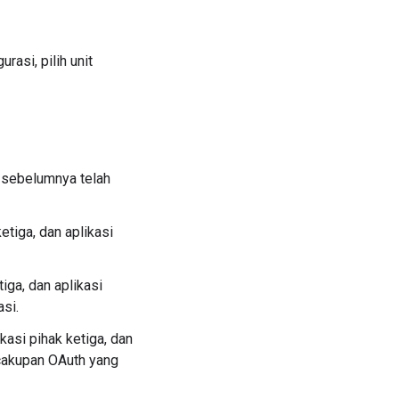
asi, pilih unit
g sebelumnya telah
tiga, dan aplikasi
iga, dan aplikasi
si.
asi pihak ketiga, dan
 cakupan OAuth yang