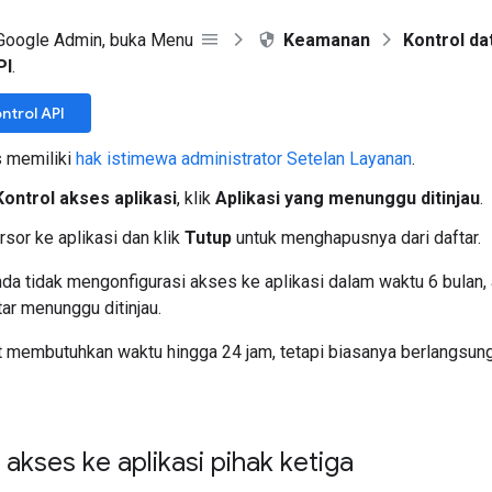
 Google Admin, buka Menu
Keamanan
Kontrol da
PI
.
ntrol API
s memiliki
hak istimewa administrator Setelan Layanan
.
Kontrol akses aplikasi
, klik
Aplikasi yang menunggu ditinjau
.
rsor ke aplikasi dan klik
Tutup
untuk menghapusnya dari daftar.
Anda tidak mengonfigurasi akses ke aplikasi dalam waktu 6 bulan,
tar menunggu ditinjau.
 membutuhkan waktu hingga 24 jam, tetapi biasanya berlangsung
akses ke aplikasi pihak ketiga