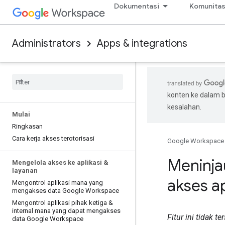
Dokumentasi
Komunita
Administrators
Apps & integrations
konten ke dalam 
kesalahan.
Mulai
Ringkasan
Cara kerja akses terotorisasi
Google Workspace
Meninja
Mengelola akses ke aplikasi &
layanan
akses ap
Mengontrol aplikasi mana yang
mengakses data Google Workspace
Mengontrol aplikasi pihak ketiga &
internal mana yang dapat mengakses
Fitur ini tidak 
data Google Workspace