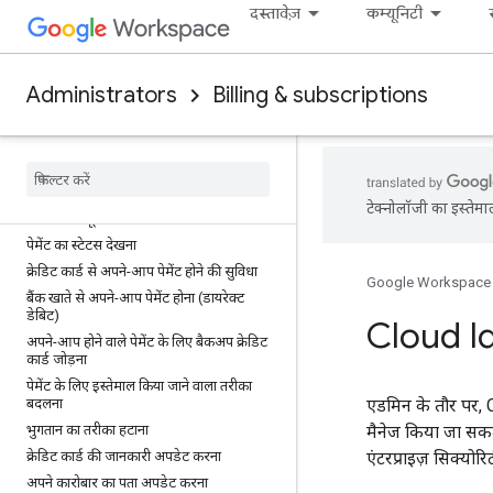
दस्तावेज़
कम्यूनिटी
महीने के इनवॉइस डाउनलोड या प्रिंट करना
लेन-देन की जानकारी डाउनलोड या प्रिंट करना
पेमेंट की रसीदें प्रिंट करना
Administrators
Billing & subscriptions
लेन-देन और इनवॉइस पेजों पर अलग-अलग पेमेंट
दिखना
पेमेंट और पेमेंट के तरीके मैनेज करना
मैन्युअल पेमेंट करना या समय से पहले पेमेंट करना
टेक्नोलॉजी का इस्तेमा
पेमेंट के शेड्यूल में बदलाव करना
पेमेंट का स्टेटस देखना
क्रेडिट कार्ड से अपने-आप पेमेंट होने की सुविधा
Google Workspace
बैंक खाते से अपने-आप पेमेंट होना (डायरेक्ट
डेबिट)
Cloud I
अपने-आप होने वाले पेमेंट के लिए बैकअप क्रेडिट
कार्ड जोड़ना
पेमेंट के लिए इस्तेमाल किया जाने वाला तरीका
बदलना
एडमिन के तौर पर, 
भुगतान का तरीका हटाना
मैनेज किया जा सकत
क्रेडिट कार्ड की जानकारी अपडेट करना
एंटरप्राइज़ सिक्यो
अपने कारोबार का पता अपडेट करना