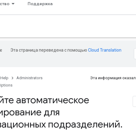
ство
Поддержка
Эта страница переведена с помощью
Cloud Translation
 Help
Administrators
Эта информация оказал
riptions
йте автоматическое
ирование для
зационных подразделений
.