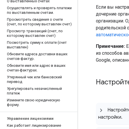
О выставленных счетах
Если вы настр
Осуществлять и проверять платежи
по выставленным счетам
.
дочерние орга
Просмотреть сведения о счете
организации. 
(счет
,
по которому выставлен счет)
родительской 
Просмотр транзакций (счет
,
по
автоматическо
которому выставлен счет)
Посмотреть сумму к оплате (счет
Примечание:
Е
выставлен)
из способов а
Обновите адреса доставки ваших
счетов-фактур
.
Google, описа
Обновите имя или адрес в ваших
счетах-фактурах
.
Утерянный чек или банковский
Настройт
перевод
Урегулировать незачисленный
платеж
Измените свою юридическую
форму
.
Настройт
настройки
.
Управление лицензиями
Как работает лицензирование