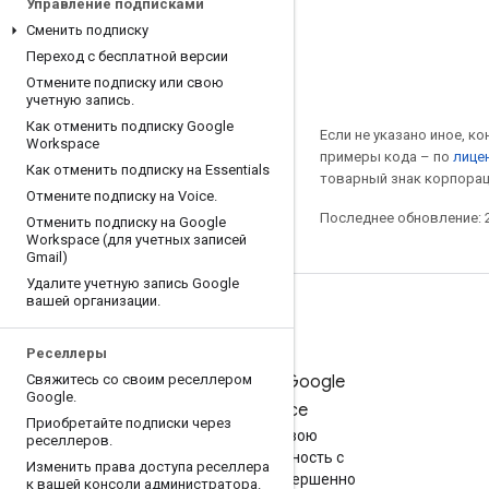
Управление подписками
Сменить подписку
Переход с бесплатной версии
Отмените подписку или свою
учетную запись
.
Как отменить подписку Google
Если не указано иное, к
Workspace
примеры кода – по
лицен
Как отменить подписку на Essentials
товарный знак корпорац
Отмените подписку на Voice
.
Последнее обновление: 2
Отменить подписку на Google
Workspace (для учетных записей
Gmail)
Удалите учетную запись Google
вашей организации
.
Реселлеры
Свяжитесь со своим реселлером
Попробуйте Google
Google
.
Workspace
Приобретайте подписки через
Повысьте свою
реселлеров
.
производительность с
Изменить права доступа реселлера
помощью ИИ совершенно
к вашей консоли администратора
.