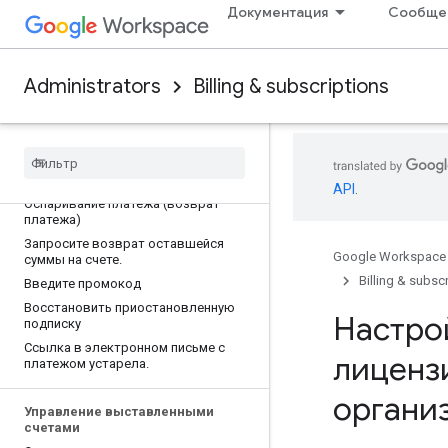
Документация
Сообще
Обновите данные кредитной карты
Обновите адрес вашей компании.
Подтвердите или измените свой
Administrators
Billing & subscriptions
адрес электронной почты для
выставления счетов.
Переключиться на местную валюту
для выставления счетов
О надежной аутентификации
клиентов
API
.
Оспаривание платежа (возврат
платежа)
Запросите возврат оставшейся
Google Workspace
суммы на счете
.
Billing & subsc
Введите промокод
Восстановить приостановленную
Настро
подписку
Ссылка в электронном письме с
лиценз
платежом устарела
.
органи
Управление выставленными
счетами