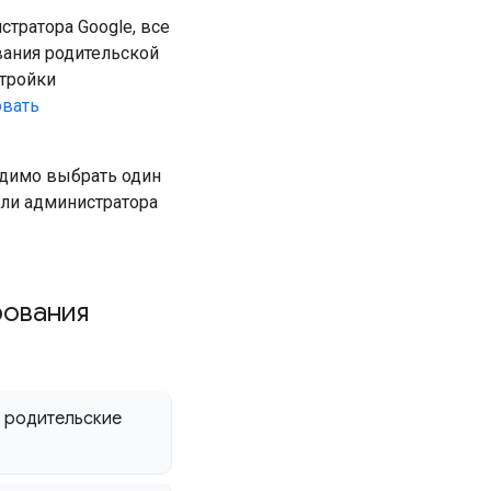
тратора Google, все
вания родительской
тройки
овать
ходимо выбрать один
оли администратора
рования
 родительские