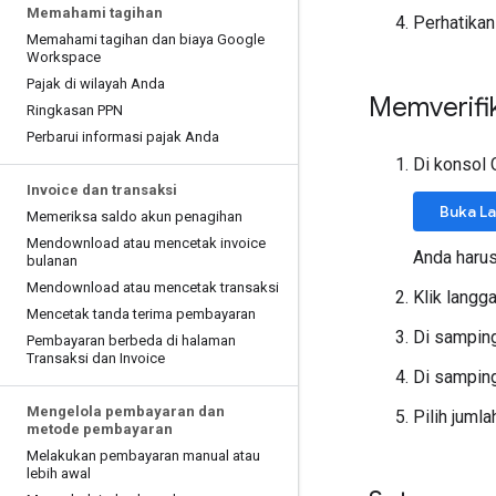
Memahami tagihan
Perhatikan
Memahami tagihan dan biaya Google
Workspace
Pajak di wilayah Anda
Memverifik
Ringkasan PPN
Perbarui informasi pajak Anda
Di konsol
Invoice dan transaksi
Buka L
Memeriksa saldo akun penagihan
Mendownload atau mencetak invoice
Anda harus
bulanan
Mendownload atau mencetak transaksi
Klik langg
Mencetak tanda terima pembayaran
Di samping
Pembayaran berbeda di halaman
Transaksi dan Invoice
Di samping
Mengelola pembayaran dan
Pilih juml
metode pembayaran
Melakukan pembayaran manual atau
lebih awal