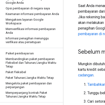
Google Anda
Saat Anda menam
Opsi pembayaran di negara saya
pembayaran dari
Keamanan informasi pembayaran Anda
Jika rekening b
Mengakses layanan Google
akan melakukan 
Workspace
penagihan Googl
Memverifikasi informasi pembayaran
Anda
pembayaran di n
Informasi penagihan menunggu
verifikasi atau persetujuan
Sebelum m
Paket pembayaran
Membandingkan paket pembayaran
Fleksibel dan Tahunan
/
Jangka Waktu
Mungkin dibutuh
Tetap
kartu kredit seb
Paket Fleksibel
cadangan
.
Paket Tahunan
/
Jangka Waktu Tetap
Mengelola paket pembayaran dan
Tambahkan
perpanjangan
Tunggu beb
Memperpanjang kontrak Paket
Tahunan
/
Jangka Waktu Tetap
Cari setor