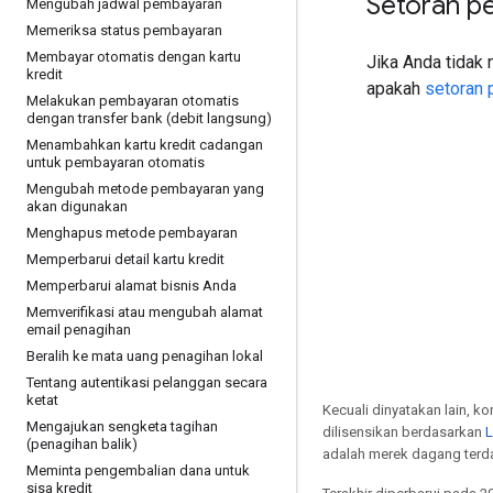
Setoran p
Mengubah jadwal pembayaran
Memeriksa status pembayaran
Membayar otomatis dengan kartu
Jika Anda tidak 
kredit
apakah
setoran 
Melakukan pembayaran otomatis
dengan transfer bank (debit langsung)
Menambahkan kartu kredit cadangan
untuk pembayaran otomatis
Mengubah metode pembayaran yang
akan digunakan
Menghapus metode pembayaran
Memperbarui detail kartu kredit
Memperbarui alamat bisnis Anda
Memverifikasi atau mengubah alamat
email penagihan
Beralih ke mata uang penagihan lokal
Tentang autentikasi pelanggan secara
ketat
Kecuali dinyatakan lain, k
Mengajukan sengketa tagihan
dilisensikan berdasarkan
L
(penagihan balik)
adalah merek dagang terdaf
Meminta pengembalian dana untuk
sisa kredit