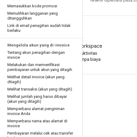
Terakhir diperbarui pada 2
Memasukkan kode promosi
Memulihkan langganan yang
ditangguhkan
Link di email penagihan sudah tidak
berlaku
Mengelola akun yang di-invoice
Coba Google Workspace
Tentang akun penagihan dengan
Tingkatkan produktivitas
invoice
Anda dengan AI tanpa biaya
Melakukan dan memverifikasi
pembayaran untuk akun yang ditagih
Melihat detail invoice (akun yang
ditagih)
Dokumentasi & pelatihan
Melihat transaksi (akun yang ditagih)
Pusat Bantuan
Melihat jumlah yang harus dibayar
(akun yang ditagih)
Panduan developer
Memperbarui alamat pengiriman
invoice Anda
Pusat Pembelajaran
Memperbarui nama atau alamat di
Google Skills
invoice
Pembayaran melalui cek atau transfer