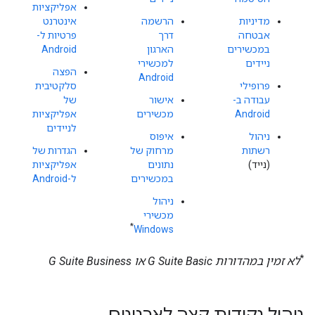
אפליקציות
מדיניות
הרשמה
אינטרנט
אבטחה
דרך
פרטיות ל-
במכשירים
הארגון
Android
ניידים
למכשירי
הפצה
Android
פרופילי
סלקטיבית
עבודה ב-
אישור
של
Android
מכשירים
אפליקציות
לניידים
ניהול
איפוס
רשתות
מרחוק של
הגדרות של
(נייד)
נתונים
אפליקציות
במכשירים
ל-Android
ניהול
מכשירי
*
Windows
*
לא זמין במהדורות G Suite Basic או G Suite Business