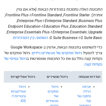
התכונות האלה נתמכות במהדורות הבאות (אלא אם צוין
אחרת): Frontline Starter,‏ Frontline Standard ו-Frontline Plus;‏
Business Plus;‏ Enterprise Standard ו-Enterprise Plus;‏
Education Standard,‏ Education Plus ו-Endpoint Education
Upgrade;‏ Enterprise Essentials ו-Enterprise Essentials Plus;‏
G Suite Basic ו-G Suite Business.
השוואה בין המהדורות
כדי להשתמש בתכונות הבאות, אדמין ב-Google Workspace
צריך להפעיל
ניהול מתקדם של מכשירים ניידים
. ניהול מתקדם של
נקודות קצה כולל גם את כל התכונות שמפורטות ב
ניהול בסיסי של
נקודות קצה
.
הגדרות אבטחה
ניהול מכשירים
ניהול אפליקציות
פר
אכיפה
ניהול
ניהול
רגילה
מתקדם
אפליקציות
וחזקה של
של
ציבוריות ל-
קוד
מכשירים
iOS
הסיסמה
ניידים