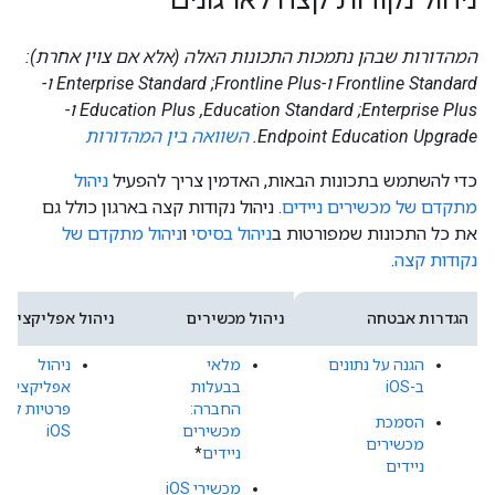
ניהול נקודות קצה לארגונים
המהדורות שבהן נתמכות התכונות האלה (אלא אם צוין אחרת):
Frontline Standard ו-Frontline Plus;‏ Enterprise Standard ו-
Enterprise Plus;‏ Education Standard,‏ Education Plus ו-
Endpoint Education Upgrade.
השוואה בין המהדורות
כדי להשתמש בתכונות הבאות, האדמין צריך להפעיל
ניהול
מתקדם של מכשירים ניידים
. ניהול נקודות קצה בארגון כולל גם
את כל התכונות שמפורטות ב
ניהול בסיסי
ו
ניהול מתקדם של
נקודות קצה
.
הגדרות אבטחה
ניהול מכשירים
ניהול אפליקציות
הגנה על נתונים
מלאי
ניהול
ב-iOS
בבעלות
אפליקציות
החברה:
פרטיות ל-
הסמכת
מכשירים
iOS
מכשירים
ניידים
*
ניידים
מכשירי iOS