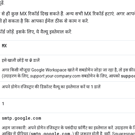
ें.
े ही कुछ MX रिकॉर्ड दिख सकते हैं. अन्य सभी MX रिकॉर्ड हटाएं. अगर आपन
, तो हो सकता है कि आपका ईमेल ठीक से काम न करे.
ड जोड़ें. इसके लिए, ये वैल्यू इस्तेमाल करें:
MX
@
इसे खाली छोड़ें या
डालें
अगर किसी मौजूदा Google Workspace खाते में सबडोमेन जोड़ा जा रहा है, तो इस फ़ील्ड म
suppo
(उदाहरण के लिए,
support.your-company.com
सबडोमेन के लिए, आपको
1
अपने डोमेन रजिस्ट्रार की डिफ़ॉल्ट वैल्यू का इस्तेमाल करें या
डालें
1
smtp.google.com
अहम जानकारी:
अपने डोमेन रजिस्ट्रार के पसंदीदा फ़ॉर्मैट का इस्तेमाल करें. उदाहरण के 
smtp.google.com.
आखिर में पीरियड (
) की ज़रूरत होती है. वहीं, Squarespa