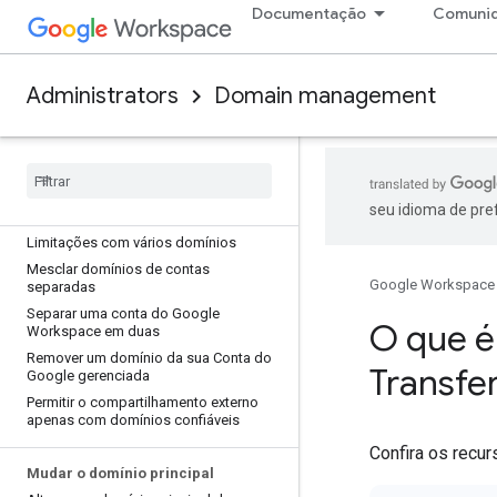
Confirmar seu domínio com um registro
Documentação
Comuni
TXT
Resolver problemas nos registros TXT
Administrators
Domain management
Gerenciamento de domínios
Escolher seu domínio principal
Adicionar um domínio de alias de
usuário ou um domínio secundário
Perguntas frequentes sobre ter vários
seu idioma de pre
domínios
Limitações com vários domínios
Mesclar domínios de contas
Google Workspace
separadas
Separar uma conta do Google
O que é
Workspace em duas
Remover um domínio da sua Conta do
Transfe
Google gerenciada
Permitir o compartilhamento externo
apenas com domínios confiáveis
Confira os recu
Mudar o domínio principal