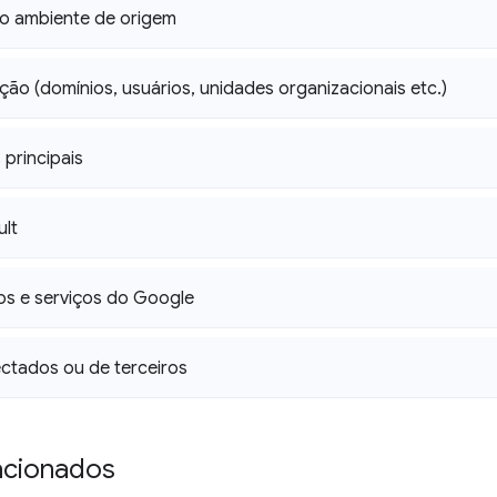
no ambiente de origem
ção (domínios
,
usuários
,
unidades organizacionais etc
.
)
 principais
ult
ps e serviços do Google
ctados ou de terceiros
acionados