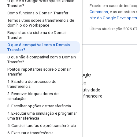
O que é o Google Workspace Domain
Transfer?
Exceto em caso de indicaç
Commons
, e as amostras
Como funciona o Domain Transfer
site do Google Developers
Termos úteis sobre a transferência de
domínio do Workspace
Última atualização 2026-0
Requisitos do sistema do Domain
Transfer
O que é compatível com o Domain
Transfer?
O que não é compatível com o Domain
Transfer?
Pontos importantes sobre o Domain
Transfer
Teste o Google
1
.
Estrutura do processo de
Workspace
transferência
Aumente sua produtividade
2
.
Remover bloqueadores de
com a IA sem custo financeiro
simulação
3
.
Escolher opções de transferência
4
.
Executar uma simulação e programar
uma transferência
Documentação e treinamento
5
.
Concluir tarefas de pré-transferência
Centrais de Ajuda
6
.
Executar a transferência