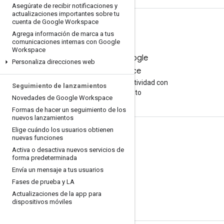
Asegúrate de recibir notificaciones y
actualizaciones importantes sobre tu
cuenta de Google Workspace
Agrega información de marca a tus
comunicaciones internas con Google
Workspace
Prueba Google
Personaliza direcciones web
Workspace
Aumenta tu productividad con
Seguimiento de lanzamientos
la IA sin costo
Novedades de Google Workspace
Formas de hacer un seguimiento de los
nuevos lanzamientos
Elige cuándo los usuarios obtienen
Documentación y capacitación
nuevas funciones
Activa o desactiva nuevos servicios de
Centros de ayuda
forma predeterminada
Guías para desarrolladores
Envía un mensaje a tus usuarios
Fases de prueba y LA
Centro de aprendizaje
Actualizaciones de la app para
Google Skills
dispositivos móviles