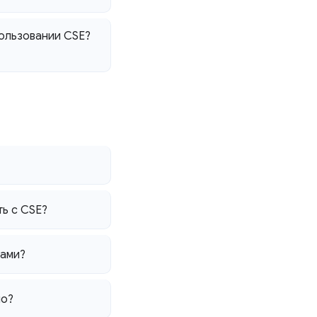
пользовании CSE?
ть с CSE?
чами?
но?