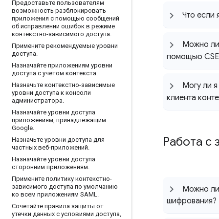
Предоставьте пользователям
возможность разблокировать
Что если 
приложения с помощью сообщений
об исправлении ошибок в режиме
контекстно-зависимого доступа
.
Можно ли 
Примените рекомендуемые уровни
доступа
.
помощью CSE
Назначайте приложениям уровни
доступа с учетом контекста
.
Могу ли я
Назначьте контекстно-зависимые
уровни доступа к консоли
клиента конт
администратора
.
Назначайте уровни доступа
приложениям
,
принадлежащим
Google
.
Работа с 
Назначьте уровни доступа для
частных веб-приложений
.
Назначайте уровни доступа
сторонним приложениям
.
Примените политику контекстно-
зависимого доступа по умолчанию
Можно ли
ко всем приложениям SAML
.
шифрования?
Сочетайте правила защиты от
утечки данных с условиями доступа
,