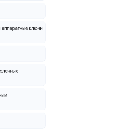
 аппаратные ключи
деленных
ным