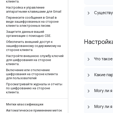
клиента
.
Настройка и управление
аппаратными клавишами для Gmail
Существую
Перенесите сообщения в Gmail в
виде зашифрованных на стороне
клиента электронных писем
.
Защитите данные вашей
организации с помощью CSE
.
Настройк
Обеспечить внешний доступ к
зашифрованному содержимому на
стороне клиента
.
Настройте внешнюю службу ключей
Что такое
для шифрования на стороне
клиента
.
Включение или отключение
шифрования на стороне клиента
Какие пар
для пользователей
Просматривайте журналы и отчеты
по шифрованию на стороне
Могу ли я
клиента
.
Метки классификации
Могу ли я
Автоматическое применение меток