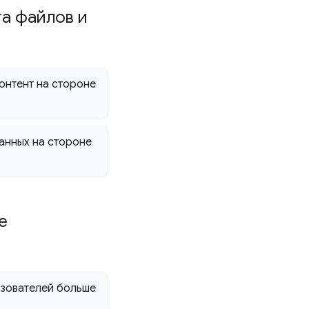
а файлов и
онтент на стороне
анных на стороне
е
ьзователей больше