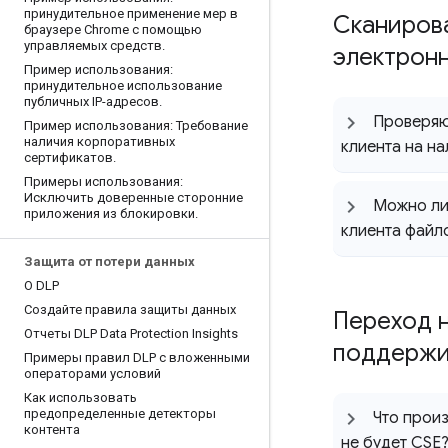
принудительное применение мер в
Сканирова
браузере Chrome с помощью
управляемых средств
.
электрон
Пример использования:
принудительное использование
публичных IP-адресов
.
Проверяют
Пример использования: Требование
наличия корпоративных
клиента на н
сертификатов
.
Примеры использования:
Исключить доверенные сторонние
Можно ли 
приложения из блокировки
.
клиента файл
Защита от потери данных
О DLP
Создайте правила защиты данных
Переход 
Отчеты DLP Data Protection Insights
поддержи
Примеры правил DLP с вложенными
операторами условий
Как использовать
предопределенные детекторы
Что произ
контента
не будет CSE