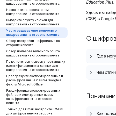
Education Plus.
шифрования на стороне клиента
.
Назначьте пользователям
Здесь вы найд
шифрование на стороне клиента
.
(CSE) в Google
Выберите службу ключей для
шифрования на стороне клиента
.
Часто задаваемые вопросы о
шифровании на стороне клиента
О шифро
Обзор настройки шифрования на
стороне клиента
Обзор пользовательского опыта
шифрования на стороне клиента
Где я мог
Подключитесь к своему поставщику
идентификационных данных для
шифрования на стороне клиента
.
Чем отлич
Преобразуйте экспортированные и
расшифрованные файлы Google в
файлы Microsoft Office
.
Расшифровка экспортированных
Понимани
файлов и электронных писем
,
зашифрованных на стороне
клиента
.
Только для Gmail: настройте S
/
MIME
Как поль
для шифрования на стороне