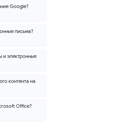
ние Google?
онные письма?
ы и электронные
го контента на
osoft Office?