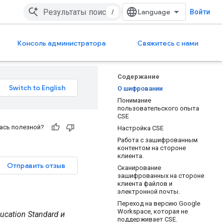
/
Войти
Консоль администратора
Свяжитесь с нами
Содержание
О шифровании
Понимание
пользовательского опыта
CSE
ась полезной?
Настройка CSE
Работа с зашифрованным
контентом на стороне
клиента.
Отправить отзыв
Сканирование
зашифрованных на стороне
клиента файлов и
электронной почты.
Переход на версию Google
Workspace, которая не
ucation Standard и
поддерживает CSE.