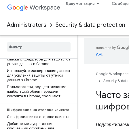
Документация
Сообще
Отчет о передаче
конфиденциального контента в
Chrome
Установите тайм-ауты для
Administrators
Security & data protection
сканирования на наличие угроз
безопасности и вредоносного ПО.
Используйте Chrome Enterprise
Premium для интеграции DLP с
Chrome
.
API
.
Используйте пользовательские
списки URL-адресов для защиты от
утечки данных в Chrome
.
Используйте маскирование данных
Google Workspace
для усиления защиты от утечки
данных в Chrome
.
Security & data
Пользователи
,
осуществляющие
Часто 
наибольший объем передачи
контента в Chrome
,
сообщают
шифров
Шифрование на стороне клиента
О шифровании на стороне клиента
Добавление и управление
Поддерживаемые 
ключевыми службами для