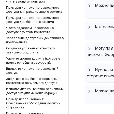
учитывающими контекст
.
Можно ли 
Примеры контекстно-зависимого
доступа для расширенного режима
Примеры контекстно-зависимого
доступа для базового режима
Как расши
Часто задаваемые вопросы о
доступе с учетом контекста
Управление доступом к действиям в
приложениях
Могу ли я
Создание уровней контекстно-
зависимого доступа
письма в Goog
Удалите уровни доступа (которые
являются общим ресурсом)
.
Внедрите контекстно-зависимый
Нужно ли 
доступ
.
стороне клие
Защитите свой бизнес с помощью
контекстно-зависимого доступа
.
Используйте контекстно-зависимый
Можно ли 
доступ с группами конфигурации
.
Пример использования:
Обеспечение соблюдения политик
устройства
.
Пример использования: