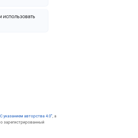
м использовать
С указанием авторства 4.0"
, а
это зарегистрированный