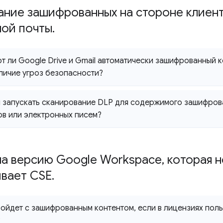
ние зашифрованных на стороне клиент
ной почты
.
 ли Google Drive и Gmail автоматически зашифрованный к
аличие угроз безопасности?
запускать сканирование DLP для содержимого зашифров
ов или электронных писем?
на версию Google Workspace
,
которая н
вает CSE
.
ойдет с зашифрованным контентом
,
если в лицензиях пол
?