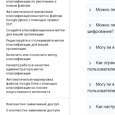
классификации по умолчанию к
новым файлам
.
Можно ли 
Автоматическое присвоение
классификационных меток файлам
Google Диска с помощью правил
DLP
Можно ли 
Создайте классификационные метки
шифрования?
для вашей организации
.
Редактируйте и отслеживайте метки
классификации для вашей
Могу ли я
организации
.
Включить или отключить метку
классификации
Как огран
Начните работу в качестве
пользователе
администратора меток
классификации
.
Автоматическая маркировка
файлов Google Drive с помощью
Могу ли я
классификации на основе
пользователя
искусственного интеллекта
.
Контекстно-зависимый доступ
Как настр
О контекстно-зависимом доступе