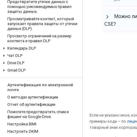
Предотвратите утечки данных с
помощью рекомендуемых правил
защиты данных
.
Можно ли
Просматривайте контент
,
который
CSE?
запускает правила защиты от утечки
данных (DLP)
.
Просмотр ограничений на размер
контента и правил DLP
Календарь DLP
Чат DLP
Drive DLP
Gmail DLP
Аутентификация по электронной
почте
О методах аутентификации
Отчет об аутентификации
Помогите предотвратить спам и
Если не указано иное, к
фишинг на Google Drive
.
примеры кода – по
лицен
Настройка BIMI
товарный знак корпорац
Настроить DKIM