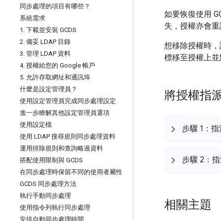
同步處理的項目有哪些？
如要恢復使用 
系統需求
失，授權亦會重
1
.
下載並安裝 GCDS
2
.
備妥 LDAP 目錄
想移除授權時，
3
.
管理 LDAP 資料
標移至授權上並
4
.
授權給您的 Google 帳戶
5
.
允許存取網址和通訊埠
什麼是設定管理員？
將授權指派給
使用設定管理員完成同步處理設定
進一步瞭解其他設定管理員選項
使用設定檔
步驟 1：
使用 LDAP 搜尋規則同步處理資料
運用排除規則和查詢略過資料
步驟 2：
搭配使用限制與 GCDS
在同步處理時保留不同的使用者屬性
GCDS 同步處理方法
執行手動同步處理
相關主題
使用指令列執行同步處理
安排自動同步處理時間