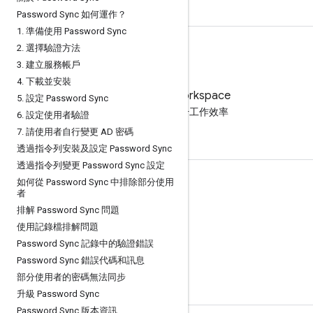
Password Sync 如何運作？
1
.
準備使用 Password Sync
2
.
選擇驗證方法
3
.
建立服務帳戶
4
.
下載並安裝
試用 Google Workspace
5
.
設定 Password Sync
免付費運用 AI 提升工作效率
6
.
設定使用者驗證
7
.
請使用者自行變更 AD 密碼
透過指令列安裝及設定 Password Sync
透過指令列變更 Password Sync 設定
如何從 Password Sync 中排除部分使用
說明文件與培訓
者
說明中心
排解 Password Sync 問題
使用記錄檔排解問題
開發人員指南
Password Sync 記錄中的驗證錯誤
學習中心
Password Sync 錯誤代碼和訊息
Google 技能
部分使用者的密碼無法同步
升級 Password Sync
Password Sync 版本資訊