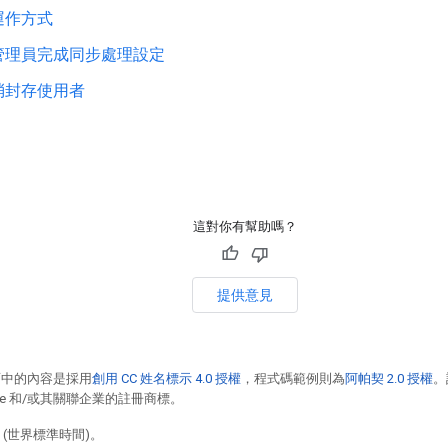
運作方式
管理員完成同步處理設定
消封存使用者
這對你有幫助嗎？
提供意見
面中的內容是採用
創用 CC 姓名標示 4.0 授權
，程式碼範例則為
阿帕契 2.0 授權
。
racle 和/或其關聯企業的註冊商標。
2 (世界標準時間)。