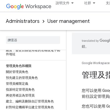
說明文件
社群
支
允許第三方應用程式存取目錄資料
電子郵件地址和別名
Administrators
User management
總覽：為使用者新增其他電子郵件地址
新增或刪除備用電子郵件地址 (電子郵件
別名)
委派使用者的電子郵件地址
設定要在目錄中顯示哪些電子郵件地址
錯。
總覽：變更目錄使用者的名稱或電子郵
件地址
Google Workspace
管理員角色和權限
關於管理員角色
管理及
預先建立的管理員角色
管理員權限定義
指派特定管理員角色
您可以使用 Googl
將使用者設為管理員
前往設定管理員的
建立、編輯及刪除自訂管理員角色
您也可以使用 G
針對特定機構單位建立管理員角色