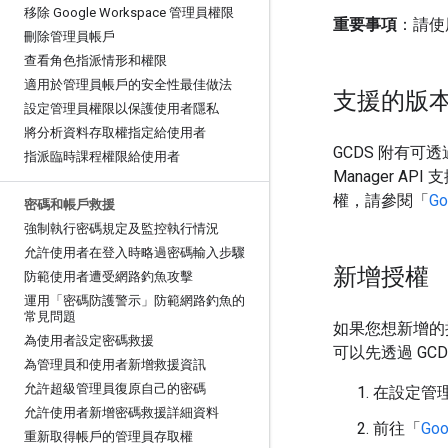
移除 Google Workspace 管理員權限
重要事項
：請使
刪除管理員帳戶
查看角色指派情形和權限
適用於管理員帳戶的安全性最佳做法
支援的版
設定管理員權限以保護使用者隱私
將分析資料存取權指定給使用者
GCDS 附有可透過
指派臨時課程權限給使用者
Manager A
權，請參閱「
Go
密碼和帳戶救援
強制執行密碼規定及監控執行情況
允許使用者在登入時略過密碼輸入步驟
新增授權
防範使用者遭受網路釣魚攻擊
運用「密碼防護警示」防範網路釣魚的
常見問題
如果您想新增的授權是
為使用者設定密碼救援
可以先透過 G
為管理員和使用者新增救援資訊
允許超級管理員復原自己的密碼
在設定管
允許使用者新增密碼救援詳細資料
前往「
Go
重新取得帳戶的管理員存取權