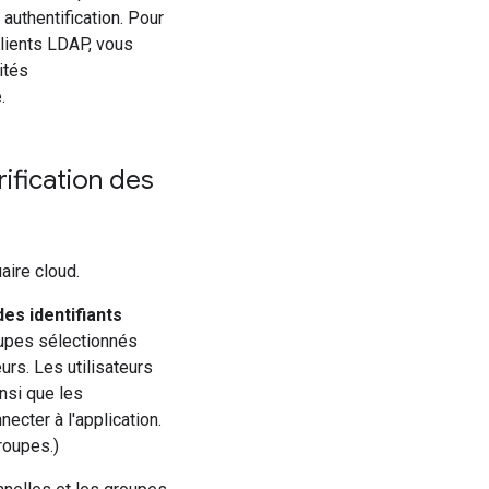
 authentification. Pour
clients LDAP, vous
ités
.
rification des
uaire cloud.
des identifiants
oupes sélectionnés
urs. Les utilisateurs
insi que les
ecter à l'application.
oupes.)