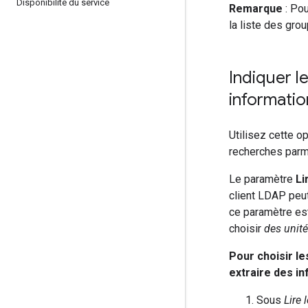
Disponibilité du service
Remarque
: Pou
la liste des gro
Indiquer l
informatio
Utilisez cette o
recherches parmi
Le paramètre
Li
client LDAP peut
ce paramètre est
choisir
des unité
Pour choisir le
extraire des in
Sous
Lire 