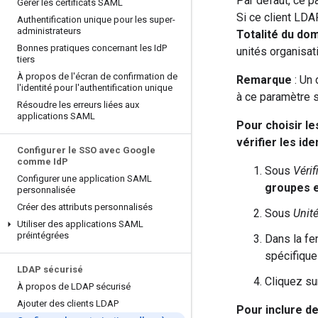
Par défaut, ce p
Gérer les certificats SAML
Si ce client LDA
Authentification unique pour les super-
administrateurs
Totalité du do
Bonnes pratiques concernant les Id
P
unités organisat
tiers
À propos de l'écran de confirmation de
Remarque
: Un 
l'identité pour l'authentification unique
à ce paramètre 
Résoudre les erreurs liées aux
applications SAML
Pour choisir le
vérifier les iden
Configurer le SSO avec Google
comme Id
P
Sous
Vérif
Configurer une application SAML
groupes e
personnalisée
Créer des attributs personnalisés
Sous
Unité
Utiliser des applications SAML
préintégrées
Dans la fe
spécifique
LDAP sécurisé
Cliquez s
À propos de LDAP sécurisé
Ajouter des clients LDAP
Pour inclure de