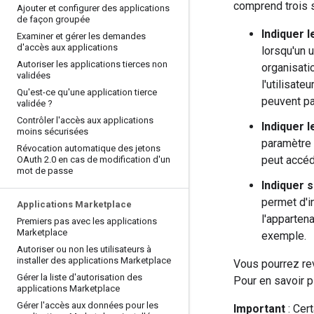
comprend trois s
Ajouter et configurer des applications
de façon groupée
Indiquer l
Examiner et gérer les demandes
d'accès aux applications
lorsqu'un u
Autoriser les applications tierces non
organisati
validées
l'utilisate
Qu'est-ce qu'une application tierce
peuvent pa
validée ?
Contrôler l'accès aux applications
Indiquer l
moins sécurisées
paramètre 
Révocation automatique des jetons
peut accéd
OAuth 2
.
0 en cas de modification d'un
mot de passe
Indiquer 
permet d'in
Applications Marketplace
l'appartena
Premiers pas avec les applications
Marketplace
exemple.
Autoriser ou non les utilisateurs à
installer des applications Marketplace
Vous pourrez rev
Gérer la liste d'autorisation des
Pour en savoir p
applications Marketplace
Gérer l'accès aux données pour les
Important
: Cer