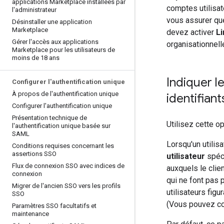
applications Marketplace installées par
comptes utilisate
l'administrateur
vous assurer que
Désinstaller une application
Marketplace
devez activer
Li
Gérer l'accès aux applications
organisationnell
Marketplace pour les utilisateurs de
moins de 18 ans
Indiquer l
Configurer l'authentification unique
À propos de l'authentification unique
identifiant
Configurer l'authentification unique
Présentation technique de
Utilisez cette op
l'authentification unique basée sur
SAML
Lorsqu'un utilis
Conditions requises concernant les
assertions SSO
utilisateur
spéci
Flux de connexion SSO avec indices de
auxquels le clien
connexion
qui ne font pas 
Migrer de l'ancien SSO vers les profils
utilisateurs figu
SSO
(Vous pouvez con
Paramètres SSO facultatifs et
maintenance