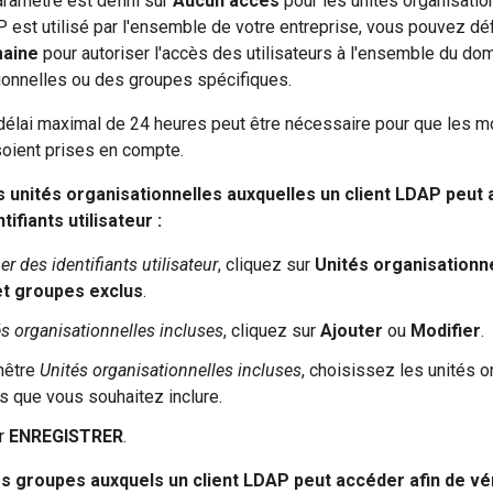
aramètre est défini sur
Aucun accès
pour les unités organisatio
P est utilisé par l'ensemble de votre entreprise, vous pouvez déf
maine
pour autoriser l'accès des utilisateurs à l'ensemble du dom
ionnelles ou des groupes spécifiques.
délai maximal de 24 heures peut être nécessaire pour que les m
soient prises en compte.
s unités organisationnelles auxquelles un client LDAP peut 
tifiants utilisateur :
ier des identifiants utilisateur
, cliquez sur
Unités organisationn
t groupes exclus
.
s organisationnelles incluses
, cliquez sur
Ajouter
ou
Modifier
.
nêtre
Unités organisationnelles incluses
, choisissez les unités o
s que vous souhaitez inclure.
ur
ENREGISTRER
.
s groupes auxquels un client LDAP peut accéder afin de véri