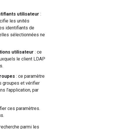
ifiants utilisateur
:
cifie les unités
es identifiants de
nnelles sélectionnées ne
ions utilisateur
: ce
auxquels le client LDAP
s.
groupes
: ce paramètre
s groupes et vérifier
s l'application, par
ier ces paramètres.
us.
 recherche parmi les