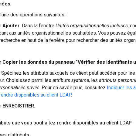
nnées
.
l'une des opérations suivantes :
ur
Ajouter
. Dans la fenêtre
Unités organisationnelles incluses
, c
ant aux unités organisationnelles souhaitées. Vous pouvez égale
echerche en haut de la fenêtre pour rechercher des unités organ
ur
Copier les données du panneau "Vérifier des identifiants u
) Spécifiez les attributs auxquels ce client peut accéder pour lir
teur. Choisissez parmi les
attributs système
, les
attributs personn
personnalisés privés
. Pour en savoir plus, consultez
Indiquer les 
rendre disponibles au client LDAP
.
ur
ENREGISTRER
.
tributs que vous souhaitez rendre disponibles au client LDAP
pes d'attributs :