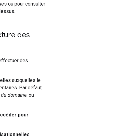
uses ou pour consulter
-dessus.
cture des
 effectuer des
elles auxquelles le
ntaires. Par défaut,
é du domaine
, ou
 accéder pour
isationnelles