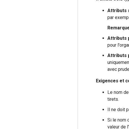
Attributs
par exempl
Remarqu
Attributs
pour l'orga
Attributs
uniquement 
avec prude
Exigences et c
Le nom des
tirets.
Il ne doit
Si le nom 
valeur de l