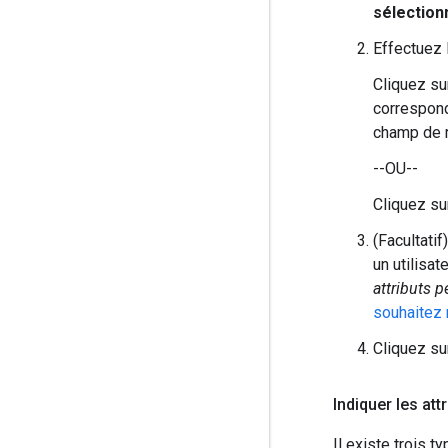
sélectio
Effectuez 
Cliquez s
correspond
champ de r
--OU--
Cliquez s
(Facultatif
un utilisa
attributs 
souhaitez 
Cliquez s
Indiquer les at
Il existe trois ty