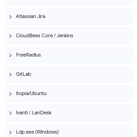
Atlassian Jira
Cloud
Bees Core
/
Jenkins
Free
Radius
Git
Lab
Itopia
/
Ubuntu
Ivanti
/
Lan
Desk
Ldp
.
exe (Windows)