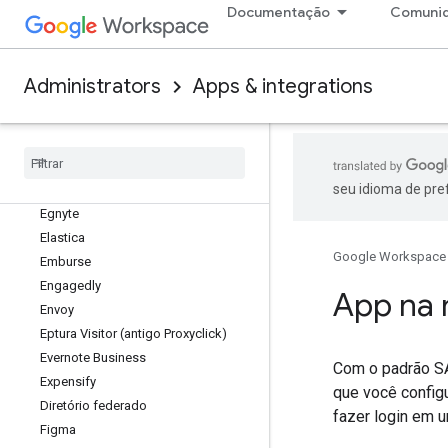
Documentação
Comuni
Digital.ai (antiga VersionOne)
Docebo
Docusign
Administrators
Apps & integrations
Domo
Drift
Dropbox
Duo
seu idioma de pre
Egencia
Egnyte
Elastica
Google Workspace
Emburse
Engagedly
App na 
Envoy
Eptura Visitor (antigo Proxyclick)
Evernote Business
Com o padrão SA
Expensify
que você config
Diretório federado
fazer login em 
Figma