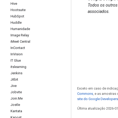
Hive
Todos os outros
Hootsuite
associados.
Hub
Spot
Huddle
Humanidade
Image Relay
i
Meet Central
In
Contact
In
Vision
IT Glue
itslearning
Jenkins
Jitbit
Jive
Exceto em caso de indicaç
Jobvite
Commons
, e as amostras
Join
.
Me
site do Google Developers
Jostle
Última atualização 2026-0
Kantata
Kapost