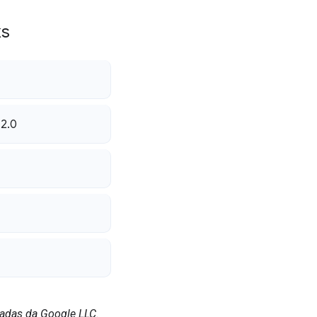
ks
 2
.
0
radas da Google LLC.