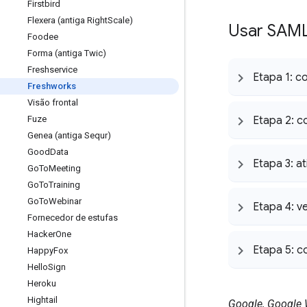
Firstbird
Flexera (antiga Right
Scale)
Usar SAML
Foodee
Forma (antiga Twic)
Freshservice
Etapa 1: 
Freshworks
Visão frontal
Fuze
Etapa 2: c
Genea (antiga Sequr)
Good
Data
Etapa 3: a
Go
To
Meeting
Go
To
Training
Go
To
Webinar
Etapa 4: v
Fornecedor de estufas
Hacker
One
Etapa 5: c
Happy
Fox
Hello
Sign
Heroku
Hightail
Google, Google 