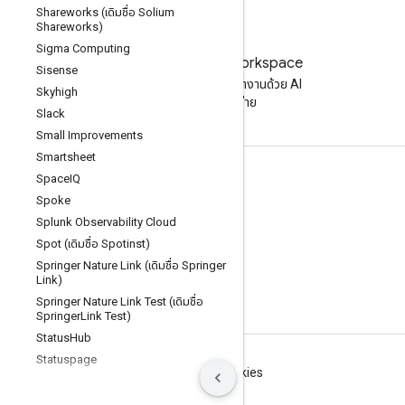
Shareworks (เดิมชื่อ Solium
Shareworks)
Sigma Computing
ลองใช้ Google Workspace
Sisense
เพิ่มประสิทธิภาพการทำงานด้วย AI
Skyhigh
โดยไม่มีค่าใช้จ่าย
Slack
Small Improvements
Smartsheet
เอกสารประกอบและการฝึกอบรม
Space
IQ
Spoke
ศูนย์ช่วยเหลือ
Splunk Observability Cloud
คู่มือนักพัฒนาซอฟต์แวร์
Spot (เดิมชื่อ Spotinst)
Springer Nature Link (เดิมชื่อ Springer
ศูนย์การเรียนรู้
Link)
ทักษะการใช้ Google
Springer Nature Link Test (เดิมชื่อ
Springer
Link Test)
Status
Hub
Statuspage
ข้อกำหนด
ความเป็นส่วนตัว
Manage cookies
Success
Factors
Sugar
CRM