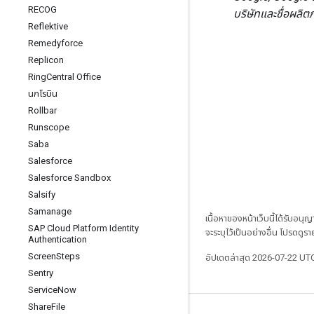
RECOG
บริษัทและชื่อผลิต
Reflektive
Remedyforce
Replicon
Ring
Central Office
นกโรบิน
Rollbar
Runscope
Saba
Salesforce
Salesforce Sandbox
Salsify
Samanage
เนื้อหาของหน้าเว็บนี้ได้รับอนุ
SAP Cloud Platform Identity
จะระบุไว้เป็นอย่างอื่น โปรดดูรา
Authentication
Screen
Steps
อัปเดตล่าสุด 2026-07-22 UT
Sentry
Service
Now
Share
File