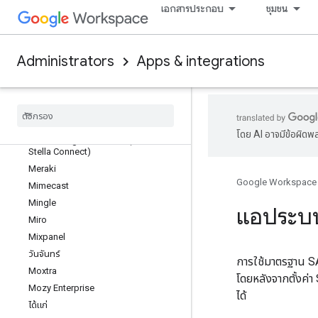
Lifesize
เอกสารประกอบ
ชุมชน
LinkedIn Learning
LiquidFiles
Looker
Administrators
Apps & integrations
Lucidchart
Lum
Apps
Mango
Apps
Marketo Engage
โดย AI อาจมีข้อผิดพ
Medallia Agent Connect (เดิมชื่อ
Stella Connect)
Meraki
Google Workspace
Mimecast
Mingle
แอประบบ
Miro
Mixpanel
วันจันทร์
การใช้มาตรฐาน SA
Moxtra
โดยหลังจากตั้งค่า
Mozy Enterprise
ได้
ได้แก่