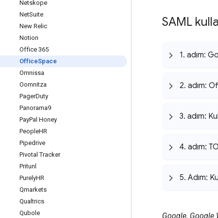
Netskope
Net
Suite
SAML kulla
New Relic
Notion
Office 365
1
.
adım: Goo
Office
Space
Omnissa
Oomnitza
2
.
adım: Of
Pager
Duty
Panorama9
3
.
adım: Kul
Pay
Pal Honey
People
HR
Pipedrive
4
.
adım: TOA
Pivotal Tracker
Pritunl
5
.
Adım: Kul
Purely
HR
Qmarkets
Qualtrics
Qubole
Google, Google Wo