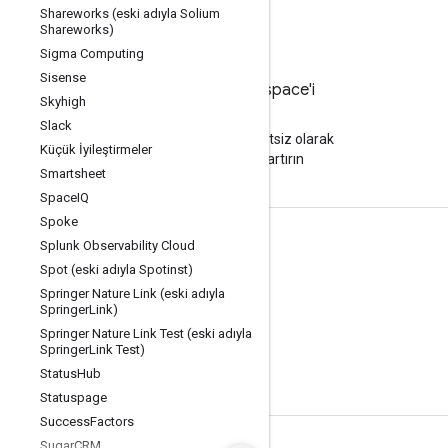
Shareworks (eski adıyla Solium
Shareworks)
Sigma Computing
Sisense
Google Workspace'i
Skyhigh
deneyin
Slack
Yapay zeka ile ücretsiz olarak
Küçük İyileştirmeler
üretkenliğinizi artırın
Smartsheet
Space
IQ
Spoke
Dokümanlar ve eğitim
Splunk Observability Cloud
Spot (eski adıyla Spotinst)
Google Hesabınız
Springer Nature Link (eski adıyla
Springer
Link)
Geliştirici kılavuzları
Springer Nature Link Test (eski adıyla
Öğrenim Merkezi
Springer
Link Test)
Status
Hub
Google Skills
Statuspage
Success
Factors
Sugar
CRM