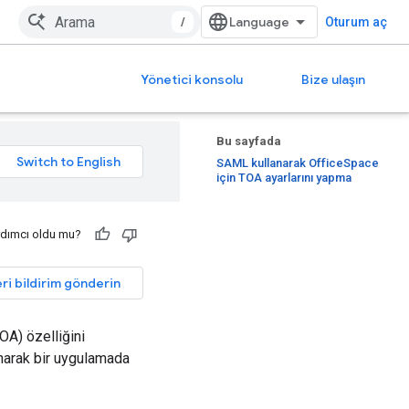
/
Oturum aç
Yönetici konsolu
Bize ulaşın
Bu sayfada
SAML kullanarak OfficeSpace
için TOA ayarlarını yapma
rdımcı oldu mu?
ri bildirim gönderin
OA) özelliğini
lanarak bir uygulamada