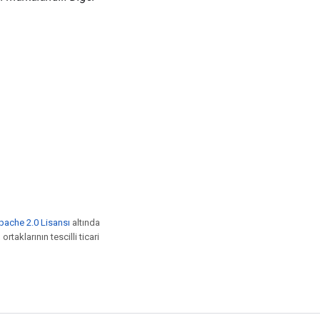
pache 2.0 Lisansı
altında
rtaklarının tescilli ticari