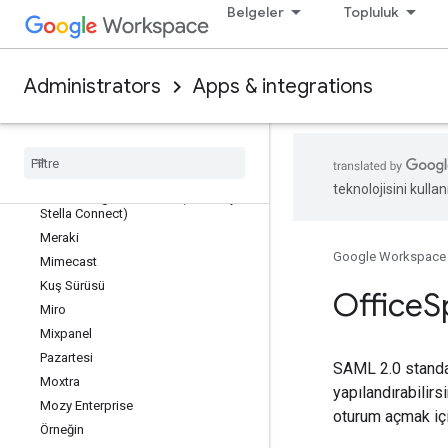
Lifesize
Belgeler
Topluluk
LinkedIn Learning
LiquidFiles
Looker
Administrators
Apps & integrations
Lucidchart
Lum
Apps
Mango
Apps
Marketo Engage
teknolojisini kullan
Medallia Agent Connect (eski adıyla
Stella Connect)
Meraki
Google Workspace
Mimecast
Kuş Sürüsü
Office
S
Miro
Mixpanel
Pazartesi
SAML 2.0 standar
Moxtra
yapılandırabilirs
Mozy Enterprise
oturum açmak içi
Örneğin