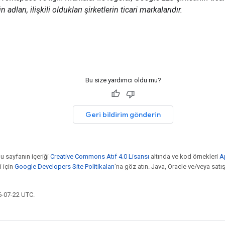
 adları, ilişkili oldukları şirketlerin ticari markalarıdır.
Bu size yardımcı oldu mu?
Geri bildirim gönderin
bu sayfanın içeriği
Creative Commons Atıf 4.0 Lisansı
altında ve kod örnekleri
A
i için
Google Developers Site Politikaları
'na göz atın. Java, Oracle ve/veya satış o
6-07-22 UTC.