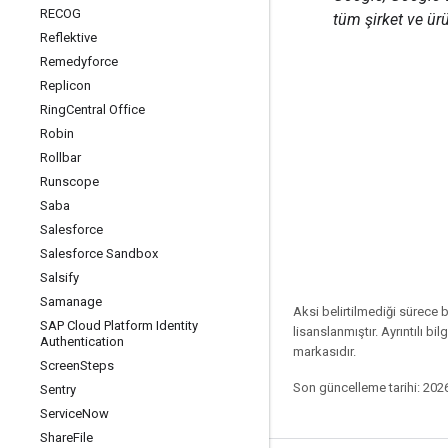
RECOG
tüm şirket ve ürün
Reflektive
Remedyforce
Replicon
Ring
Central Office
Robin
Rollbar
Runscope
Saba
Salesforce
Salesforce Sandbox
Salsify
Samanage
Aksi belirtilmediği sürece 
SAP Cloud Platform Identity
lisanslanmıştır. Ayrıntılı bilg
Authentication
markasıdır.
Screen
Steps
Son güncelleme tarihi: 202
Sentry
Service
Now
Share
File