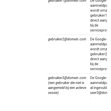
gebruiker1@domein.com
De Google-
aanmeldpagi
wordt omzeil
gebruiker1 w
direct aange
bij de
serviceprovid
gebruiker2@domein.com
De Google-
aanmeldpagi
wordt omzeil
gebruiker2 w
direct aange
bij de
serviceprovid
gebruiker3@domein.com
De Google-
(een gebruiker die niet is
aanmeldpagin
aangemeld bij een actieve
al ingevuld m
sessie)
user3@doma
.