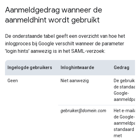
Aanmeldgedrag wanneer de
aanmeldhint wordt gebruikt
De onderstaande tabel geeft een overzicht van hoe het
inlogproces bij Google verschilt wanneer de parameter
'login hints' aanwezig is in het SAML-verzoek:
Ingelogde gebruikers
Inloghintwaarde
Gedrag
Geen
Niet aanwezig
De gebruiker 
de standaard
Google-
aanmeldpagi
gebruiker@domein.com
Het e-mailad
de Google-
aanmeldpagin
standaard in
met