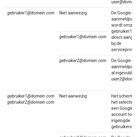
user@domai
gebruiker1@domein.com
Niet aanwezig
De Google-
aanmeldpagi
wordt omzeil
gebruiker1 w
gebruiker1@domein.com
direct aange
bij de
serviceprovid
gebruiker2@domein.com
De Google-
aanmeldpagin
al ingevuld m
user2@doma
.
gebruiker1@domein.com
Niet aanwezig
Het scherm v
gebruiker2@domein.com
het selecter
een Google-
account toont
ingelogde
gebruikers.