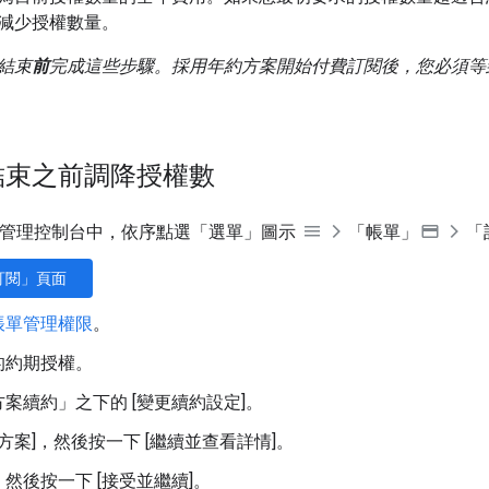
減少授權數量。
結束
前
完成這些步驟。採用年約方案開始付費訂閱後，您必須等
結束之前調降授權數
gle 管理控制台中，依序點選「選單」圖示
「帳單」
「
訂閱」頁面
帳單管理權限
。
的約期授權。
案續約」之下的 [變更續約設定]
。
性方案]，然後按一下 [繼續並查看詳情]。
然後按一下 [接受並繼續]。