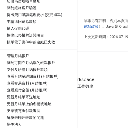
切換為當地帳單幣別
關於嚴格客戶驗證
提出費用爭議處理要求 (交易退單)
除非另有註明，否則本頁
申請退回剩餘款項
網站政策
》。Java 是 O
輸入促銷代碼
恢復已停權的訂閱項目
上次更新時間：2026-07-1
帳單電子郵件中的連結已失效
管理月結帳戶
關於可開立月結單的帳單帳戶
支付及驗證月結帳戶款項
查看月結單詳細資料 (月結帳戶)
試用 Google Workspace
查看交易資料 (月結帳戶)
免付費運用 AI 提升工作效率
查看應付金額 (月結帳戶)
更新月結單寄送地址
更新月結單上的名稱或地址
支票或電匯付款遺漏
說明文件與培訓
解決未歸戶帳款的問題
變更法人
說明中心