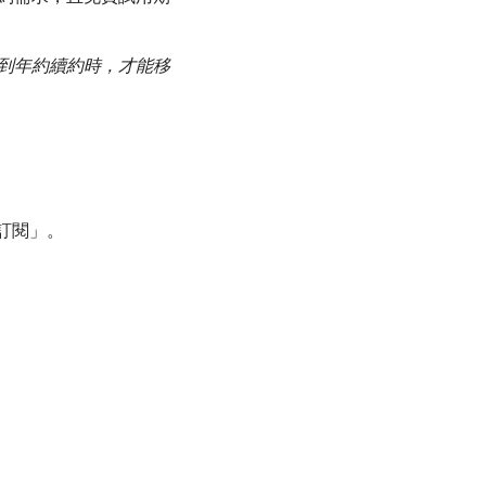
到年約續約時，才能移
訂閱」
。