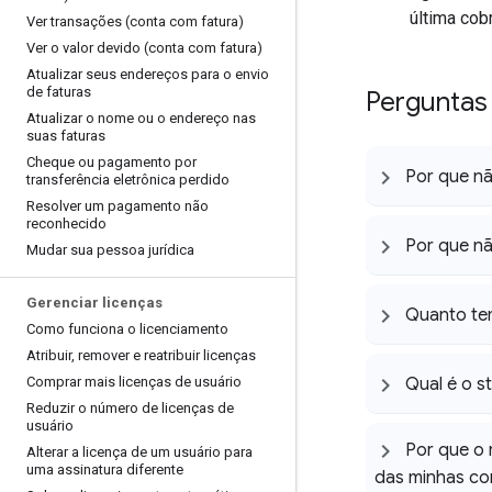
última cob
Ver transações (conta com fatura)
Ver o valor devido (conta com fatura)
Atualizar seus endereços para o envio
de faturas
Perguntas
Atualizar o nome ou o endereço nas
suas faturas
Cheque ou pagamento por
Por que nã
transferência eletrônica perdido
Resolver um pagamento não
reconhecido
Por que nã
Mudar sua pessoa jurídica
Gerenciar licenças
Quanto te
Como funciona o licenciamento
Atribuir
,
remover e reatribuir licenças
Comprar mais licenças de usuário
Qual é o s
Reduzir o número de licenças de
usuário
Por que o 
Alterar a licença de um usuário para
uma assinatura diferente
das minhas co