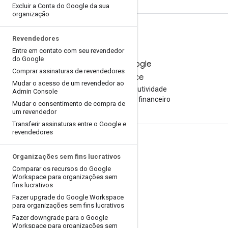
Excluir a Conta do Google da sua
organização
Revendedores
Entre em contato com seu revendedor
do Google
Teste o Google
Comprar assinaturas de revendedores
Workspace
Mudar o acesso de um revendedor ao
Aumente sua produtividade
Admin Console
com a IA sem custo financeiro
Mudar o consentimento de compra de
um revendedor
Transferir assinaturas entre o Google e
revendedores
Documentação e treinamento
Organizações sem fins lucrativos
Centrais de Ajuda
Comparar os recursos do Google
Guias do desenvolvedor
Workspace para organizações sem
fins lucrativos
Centro de aprendizagem
Fazer upgrade do Google Workspace
para organizações sem fins lucrativos
Google Cloud Ensina
Fazer downgrade para o Google
Workspace para organizações sem