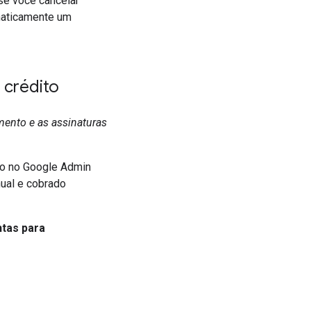
se você cancelar
omaticamente um
 crédito
mento e as assinaturas
so no Google Admin
ual e cobrado
tas para