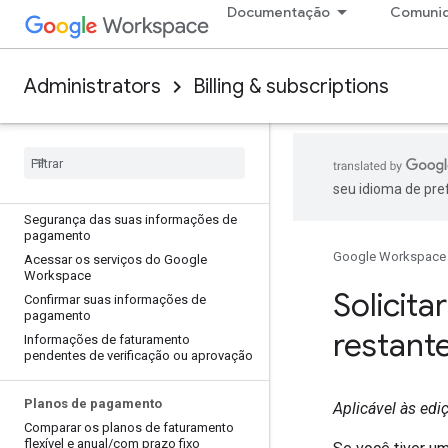
Workspace
Documentação
Comuni
Qual é minha edição e o plano de
pagamento?
Gerenciar seu perfil para pagamentos
Administrators
Billing & subscriptions
Acessar suas contas de faturamento
Remover restrições em novas contas
do Google Workspace
Opções de pagamento do seu serviço
do Google
seu idioma de pre
Opções de pagamento no meu país
Segurança das suas informações de
pagamento
Google Workspace
Acessar os serviços do Google
Workspace
Solicita
Confirmar suas informações de
pagamento
restant
Informações de faturamento
pendentes de verificação ou aprovação
Planos de pagamento
Aplicável às ed
Comparar os planos de faturamento
flexível e anual
/
com prazo fixo