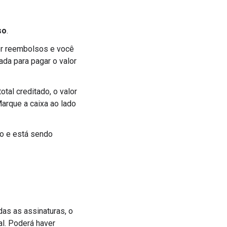
so
.
ber reembolsos e você
ada para pagar o valor
tal creditado, o valor
arque a caixa ao lado
o e está sendo
as as assinaturas, o
l. Poderá haver