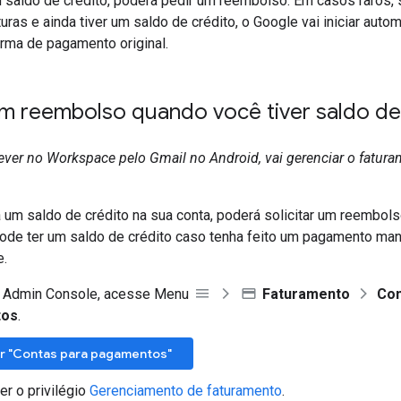
m saldo de crédito, poderá pedir um reembolso. Em casos raros, 
uras e ainda tiver um saldo de crédito, o Google vai iniciar aut
rma de pagamento original.
m reembolso quando você tiver saldo de
ever no Workspace pelo Gmail no Android, vai gerenciar o fatura
 um saldo de crédito na sua conta, poderá solicitar um reembol
ode ter um saldo de crédito caso tenha feito um pagamento man
e.
 Admin Console, acesse Menu
Faturamento
Con
tos
.
r "Contas para pagamentos"
er o privilégio
Gerenciamento de faturamento
.