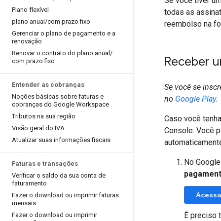
Se você tiver u
Plano flexível
todas as assinat
plano anual
/
com prazo fixo
reembolso na fo
Gerenciar o plano de pagamento e a
renovação
Renovar o contrato do plano anual
/
Receber u
com prazo fixo
Entender as cobranças
Se você se inscr
Noções básicas sobre faturas e
no
Google Play
.
cobranças do Google Workspace
Tributos na sua região
Caso você tenha
Visão geral do IVA
Console. Você p
Atualizar suas informações fiscais
automaticament
No Google
Faturas e transações
pagamen
Verificar o saldo da sua conta de
faturamento
Acessa
Fazer o download ou imprimir faturas
mensais
É preciso t
Fazer o download ou imprimir