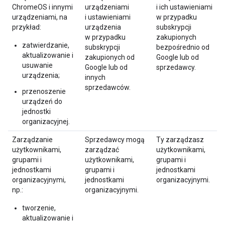
ChromeOS i innymi
urządzeniami
i ich ustawieniami
urządzeniami, na
i ustawieniami
w przypadku
przykład:
urządzenia
subskrypcji
w przypadku
zakupionych
zatwierdzanie,
subskrypcji
bezpośrednio od
aktualizowanie i
zakupionych od
Google lub od
usuwanie
Google lub od
sprzedawcy.
urządzenia;
innych
sprzedawców.
przenoszenie
urządzeń do
jednostki
organizacyjnej.
Zarządzanie
Sprzedawcy mogą
Ty zarządzasz
użytkownikami,
zarządzać
użytkownikami,
grupami i
użytkownikami,
grupami i
jednostkami
grupami i
jednostkami
organizacyjnymi,
jednostkami
organizacyjnymi.
np.:
organizacyjnymi.
tworzenie,
aktualizowanie i