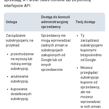
interfejsów API.
Dostęp do konsoli
Usługa
administracyjnej
Twój dostęp
sprzedawcy
Zarządzanie
Sprzedawcy nie
Ty
subskrypcjami, na
mogą wprowadzać
zarządzasz
przykład:
żadnych zmian w
subskrypcjami
subskrypcjach
kupionymi
przechodzenie
zakupionych od
bezpośrednio
na wyższą lub
Google lub od
od Google.
niższą wersję
innych
Możesz
subskrypcji,
sprzedawców.
przeglądać
anulowanie
subskrypcje
subskrypcji,
kupione od
sprzedawcy,
kupowanie
ale nie
dodatkowych
możesz
subskrypcji,
wprowadzać
w nich zmian.