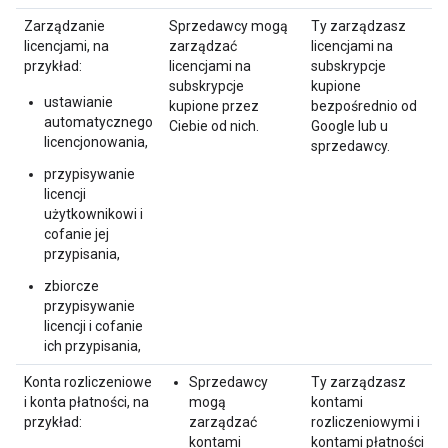
Zarządzanie
Sprzedawcy mogą
Ty zarządzasz
licencjami, na
zarządzać
licencjami na
przykład:
licencjami na
subskrypcje
subskrypcje
kupione
ustawianie
kupione przez
bezpośrednio od
automatycznego
Ciebie od nich.
Google lub u
licencjonowania,
sprzedawcy.
przypisywanie
licencji
użytkownikowi i
cofanie jej
przypisania,
zbiorcze
przypisywanie
licencji i cofanie
ich przypisania,
Konta rozliczeniowe
Sprzedawcy
Ty zarządzasz
i konta płatności, na
mogą
kontami
przykład:
zarządzać
rozliczeniowymi i
kontami
kontami płatności