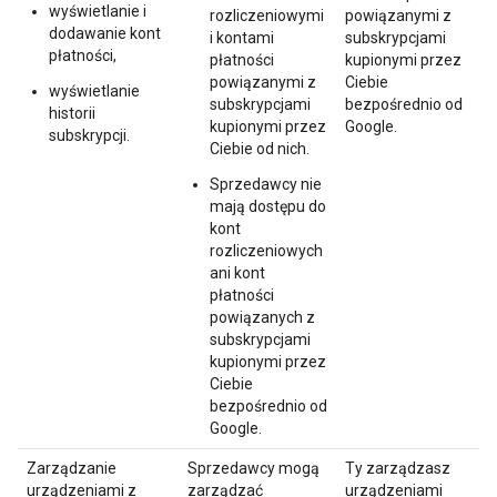
wyświetlanie i
rozliczeniowymi
powiązanymi z
dodawanie kont
i kontami
subskrypcjami
płatności,
płatności
kupionymi przez
powiązanymi z
Ciebie
wyświetlanie
subskrypcjami
bezpośrednio od
historii
kupionymi przez
Google.
subskrypcji.
Ciebie od nich.
Sprzedawcy nie
mają dostępu do
kont
rozliczeniowych
ani kont
płatności
powiązanych z
subskrypcjami
kupionymi przez
Ciebie
bezpośrednio od
Google.
Zarządzanie
Sprzedawcy mogą
Ty zarządzasz
urządzeniami z
zarządzać
urządzeniami