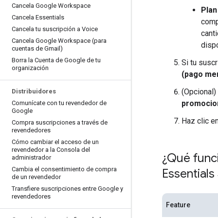
Cancela Google Workspace
Plan
Cancela Essentials
comp
Cancela tu suscripción a Voice
cant
Cancela Google Workspace (para
dispo
cuentas de Gmail)
Borra la Cuenta de Google de tu
Si tu susc
organización
(pago me
(Opcional)
Distribuidores
promocio
Comunícate con tu revendedor de
Google
Haz clic e
Compra suscripciones a través de
revendedores
Cómo cambiar el acceso de un
revendedor a la Consola del
¿Qué func
administrador
Cambia el consentimiento de compra
Essentials
de un revendedor
Transfiere suscripciones entre Google y
revendedores
Feature