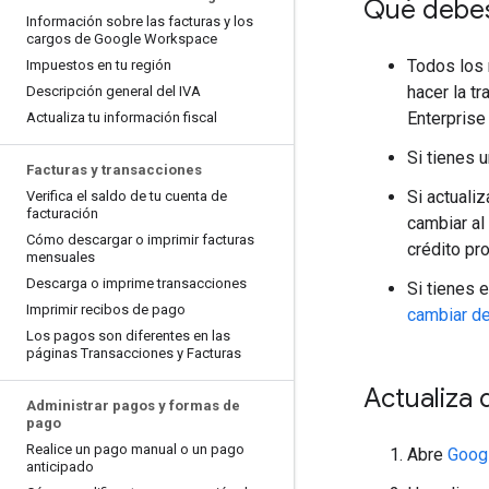
Qué debes
Información sobre las facturas y los
cargos de Google Workspace
Todos los 
Impuestos en tu región
hacer la t
Descripción general del IVA
Enterprise
Actualiza tu información fiscal
Si tienes 
Facturas y transacciones
Si actualiz
Verifica el saldo de tu cuenta de
facturación
cambiar al
Cómo descargar o imprimir facturas
crédito pro
mensuales
Descarga o imprime transacciones
Si tienes 
Imprimir recibos de pago
cambiar del
Los pagos son diferentes en las
páginas Transacciones y Facturas
Actualiza 
Administrar pagos y formas de
pago
Realice un pago manual o un pago
Abre
Googl
anticipado