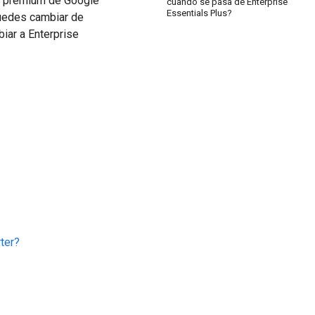
es premium de Google
cuando se pasa de Enterprise
Essentials Plus?
puedes cambiar de
iar a Enterprise
ter?