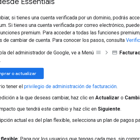
desde Essentials
ar, si tienes una cuenta verificada por un dominio, podrás acce
m. Si tienes una cuenta verificada por correo electrónico, pued
funciones premium. Para acceder a todas las funciones premium, 
 de cambiar de cuenta. Para conocer los pasos, consulta
Verifi
ola del administrador de Google, ve a Menú
Facturac
.
mprar o actualizar
io tener el
privilegio de administración de facturación
.
 edición a la que deseas cambiar, haz clic en
Actualizar
o
Cambi
impacto que tendrá este cambio y haz clic en
Siguiente
.
ipción actual es del plan flexible, selecciona un plan de pagos p
 flexible
: Paga por los usuarios que tengas cada mes, sin compr