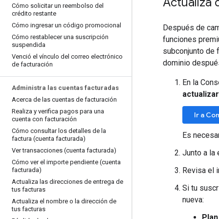
Actualiza 
Cómo solicitar un reembolso del
crédito restante
Cómo ingresar un código promocional
Después de cambi
Cómo restablecer una suscripción
funciones premiu
suspendida
subconjunto de 
Venció el vínculo del correo electrónico
dominio después
de facturación
En la Cons
Administra las cuentas facturadas
actualizar
Acerca de las cuentas de facturación
Realiza y verifica pagos para una
Ir a Co
cuenta con facturación
Cómo consultar los detalles de la
Es necesar
factura (cuenta facturada)
Ver transacciones (cuenta facturada)
Junto a la
Cómo ver el importe pendiente (cuenta
Revisa el 
facturada)
Actualiza las direcciones de entrega de
Si tu suscr
tus facturas
nueva:
Actualiza el nombre o la dirección de
tus facturas
Plan