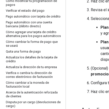
Haz clic e
Cómo modificar tu programación de
pagos
Revisa el 
Verificar el estado del pago
Pago automático con tarjeta de crédito
Selecciona
Pago automático con una cuenta
bancaria (débito directo)
Plan
Cómo agregar una tarjeta de crédito
y ag
alternativa para los pagos automáticos
Plan
Cómo cambiar la forma de pago que
se usará
usua
Quita una forma de pago
cant
Actualiza los detalles de la tarjeta de
dispo
crédito
Actualiza la dirección de tu empresa
(Opcional)
Verifica o cambia tu dirección de
promocio
correo electrónico de facturación
Configura 
Cómo cambiar a la moneda de
facturación local
Haz clic e
Acerca de la autenticación reforzada
de clientes
Disputa por un cargo (devoluciones de
cargo)