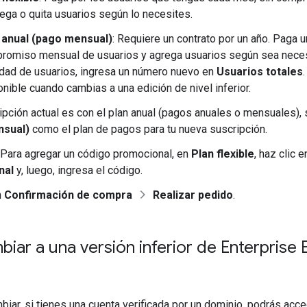
rega o quita usuarios según lo necesites.
 anual (pago mensual)
: Requiere un contrato por un año. Paga u
romiso mensual de usuarios y agrega usuarios según sea necesa
idad de usuarios, ingresa un número nuevo en
Usuarios totales
nible cuando cambias a una edición de nivel inferior.
ripción actual es con el plan anual (pagos anuales o mensuales),
nsual)
como el plan de pagos para tu nueva suscripción.
 Para agregar un código promocional, en
Plan flexible
, haz clic 
nal
y, luego, ingresa el código.
n
Confirmación de compra
Realizar pedido
.
ar a una versión inferior de Enterprise E
ar, si tienes una cuenta verificada por un dominio, podrás acce