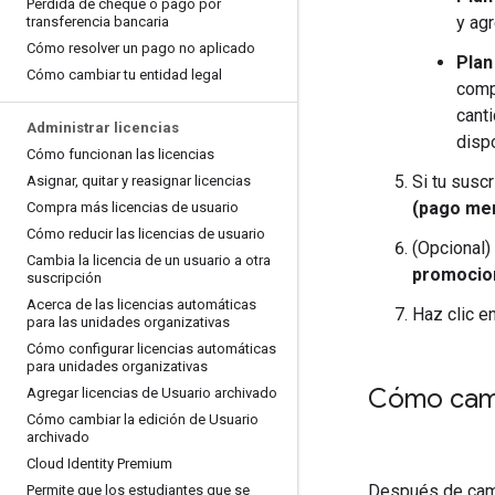
Pérdida de cheque o pago por
y ag
transferencia bancaria
Cómo resolver un pago no aplicado
Plan
Cómo cambiar tu entidad legal
comp
cant
Administrar licencias
dispo
Cómo funcionan las licencias
Si tu susc
Asignar
,
quitar y reasignar licencias
(pago me
Compra más licencias de usuario
Cómo reducir las licencias de usuario
(Opcional)
Cambia la licencia de un usuario a otra
promocio
suscripción
Acerca de las licencias automáticas
Haz clic e
para las unidades organizativas
Cómo configurar licencias automáticas
para unidades organizativas
Cómo cambi
Agregar licencias de Usuario archivado
Cómo cambiar la edición de Usuario
archivado
Cloud Identity Premium
Después de cambi
Permite que los estudiantes que se