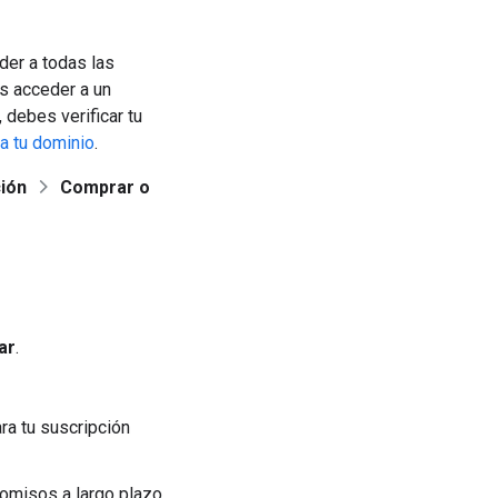
der a todas las
es acceder a un
debes verificar tu
ca tu dominio
.
ión
Comprar o
ar
.
ara tu suscripción
omisos a largo plazo,