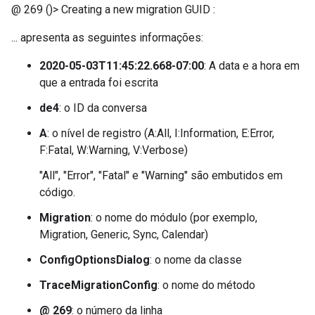
@ 269 ()> Creating a new migration GUID :
... apresenta as seguintes informações:
2020-05-03T11:45:22.668-07:00
: A data e a hora em
que a entrada foi escrita
de4
: o ID da conversa
A
: o nível de registro (A:All, I:Information, E:Error,
F:Fatal, W:Warning, V:Verbose)
"All", "Error", "Fatal" e "Warning" são embutidos em
código.
Migration
: o nome do módulo (por exemplo,
Migration, Generic, Sync, Calendar)
ConfigOptionsDialog
: o nome da classe
TraceMigrationConfig
: o nome do método
@ 269
: o número da linha