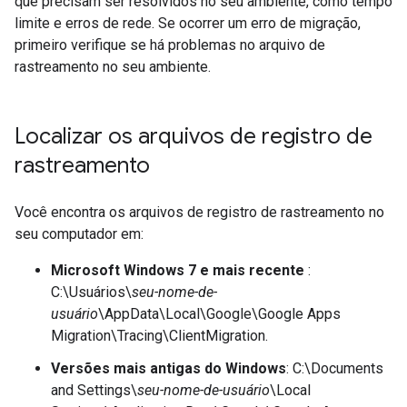
que precisam ser resolvidos no seu ambiente, como tempo
limite e erros de rede. Se ocorrer um erro de migração,
primeiro verifique se há problemas no arquivo de
rastreamento no seu ambiente.
Localizar os arquivos de registro de
rastreamento
Você encontra os arquivos de registro de rastreamento no
seu computador em:
Microsoft Windows 7 e mais recente
:
C:\Usuários\
seu-nome-de-
usuário
\AppData\Local\Google\Google Apps
Migration\Tracing\ClientMigration.
Versões mais antigas do Windows
: C:\Documents
and Settings\
seu-nome-de-usuário
\Local