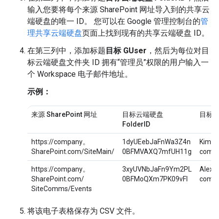
输入您要将每个来源 SharePoint 网址导入到的共享云
端硬盘的唯一 ID。 您可以在 Google 管理控制台的
管
理共享云端硬盘
页面上找到现有的共享云端硬盘 ID。
在第三列中，添加标题
目标 GUser
，然后为每位对目
标云端硬盘文件夹 ID 拥有“管理员”权限的用户输入一
个 Workspace 电子邮件地址。
示例：
来源 SharePoint 网址
目标云端硬盘
目标 G
FolderID
https://company。
1dyUEebJaFnWa3Z4n
Kim@y
SharePoint.com/SiteMain/
0BFMVAXQ7mfUH11g
comp
https://company。
3xyUVNbJaFn9Ym2PL
Alex@
SharePoint.com/
0BFMoQXm7PK09vFl
comp
SiteComms/Events
将该电子表格保存为 CSV 文件。