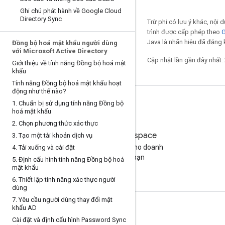
Ghi chú phát hành về Google Cloud
Directory Sync
Trừ phi có lưu ý khác, nội
trình được cấp phép theo
G
Java là nhãn hiệu đã đăng k
Đồng bộ hoá mật khẩu người dùng
với Microsoft Active Directory
Cập nhật lần gần đây nhất:
Giới thiệu về tính năng Đồng bộ hoá mật
khẩu
Tính năng Đồng bộ hoá mật khẩu hoạt
động như thế nào?
1
.
Chuẩn bị sử dụng tính năng Đồng bộ
hoá mật khẩu
2
.
Chọn phương thức xác thực
Google Workspace
3
.
Tạo một tài khoản dịch vụ
Tìm gói phù hợp cho doanh
4
.
Tải xuống và cài đặt
nghiệp của bạn
5
.
Định cấu hình tính năng Đồng bộ hoá
mật khẩu
6
.
Thiết lập tính năng xác thực người
dùng
7
.
Yêu cầu người dùng thay đổi mật
khẩu AD
Tài liệu và đào tạo
Cài đặt và định cấu hình Password Sync