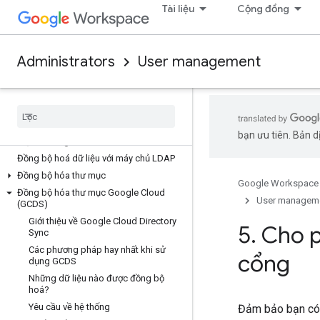
Tài liệu
Cộng đồng
Ngăn chặn việc tạo tài khoản người
dùng không được quản lý
Trước khi sử dụng công cụ chuyển
Sử dụng công cụ chuyển để di chuyển
Administrators
User management
người dùng không được quản lý
Sử dụng tệp CSV để di chuyển người
dùng không được quản lý
Đồng bộ hoá người dùng với một thư
bạn ưu tiên. Bản dị
mục bên ngoài
Đồng bộ hoá dữ liệu với máy chủ LDAP
Đồng bộ hóa thư mục
Google Workspace
Đồng bộ hóa thư mục Google Cloud
User managem
(GCDS)
Giới thiệu về Google Cloud Directory
5
.
Cho p
Sync
Các phương pháp hay nhất khi sử
cổng
dụng GCDS
Những dữ liệu nào được đồng bộ
hoá?
Yêu cầu về hệ thống
Đảm bảo bạn có 