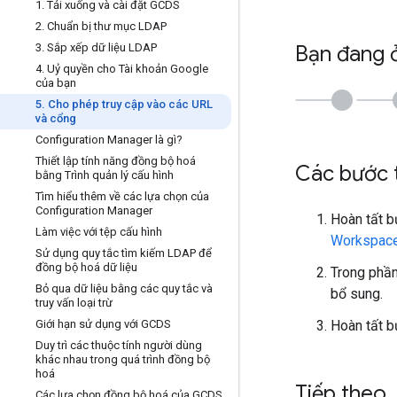
1
.
Tải xuống và cài đặt GCDS
2
.
Chuẩn bị thư mục LDAP
3
.
Sắp xếp dữ liệu LDAP
Bạn đang 
4
.
Uỷ quyền cho Tài khoản Google
của bạn
5
.
Cho phép truy cập vào các URL
và cổng
Configuration Manager là gì?
Thiết lập tính năng đồng bộ hoá
Các bước t
bằng Trình quản lý cấu hình
Tìm hiểu thêm về các lựa chọn của
Configuration Manager
Hoàn tất b
Làm việc với tệp cấu hình
Workspac
Sử dụng quy tắc tìm kiếm LDAP để
đồng bộ hoá dữ liệu
Trong phầ
Bỏ qua dữ liệu bằng các quy tắc và
bổ sung.
truy vấn loại trừ
Giới hạn sử dụng với GCDS
Hoàn tất 
Duy trì các thuộc tính người dùng
khác nhau trong quá trình đồng bộ
hoá
Tiếp theo
.
.
Các lựa chọn đồng bộ hoá của GCDS