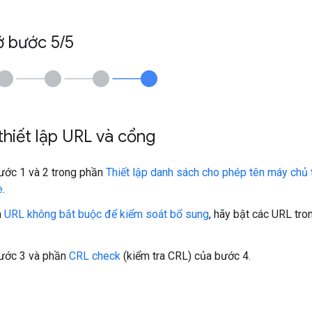
ở bước 5
/
5
hiết lập URL và cổng
ước 1 và 2 trong phần
Thiết lập danh sách cho phép tên máy chủ 
e
.
n
URL không bắt buộc để kiểm soát bổ sung
, hãy bật các URL tr
bước 3 và phần
CRL check
(kiểm tra CRL) của bước 4.
.