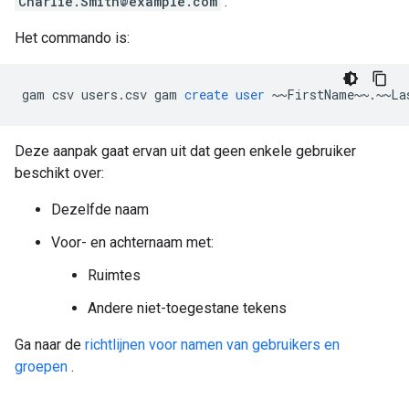
Charlie.Smith@example.com
.
Het commando is:
gam
csv
users
.
csv
gam
create
user
~~
FirstName
~~
.
~~
La
Deze aanpak gaat ervan uit dat geen enkele gebruiker
beschikt over:
Dezelfde naam
Voor- en achternaam met:
Ruimtes
Andere niet-toegestane tekens
Ga naar de
richtlijnen voor namen van gebruikers en
groepen
.