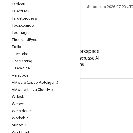
Tableau
อัปเดตล่าสุด 2026-07-23 UT
Talent
LMS
Targetprocess
Text
Expander
Textmagic
Thousand
Eyes
Trello
ลองใช้ Google Workspace
User
Echo
เพิ่มประสิทธิภาพการทำงานด้วย AI
User
Testing
โดยไม่มีค่าใช้จ่าย
User
Voice
Veracode
VMware (เดิมชื่อ Apteligent)
เอกสารประกอบและการฝึกอบรม
VMware Tanzu Cloud
Health
Wdesk
ศูนย์ช่วยเหลือ
Webex
คู่มือนักพัฒนาซอฟต์แวร์
Weekdone
Workable
ศูนย์การเรียนรู้
วันทำงาน
ทักษะการใช้ Google
Workfront