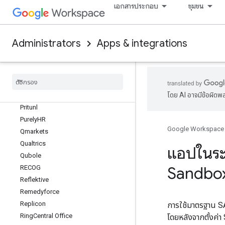
เอกสารประกอบ
ชุมชน
Omnissa
Oomnitza
PagerDuty
Administrators
Apps & integrations
Panorama9
Pay
Pal Honey
People
HR
Pipedrive
โดย AI อาจมีข้อผิดพ
Pivotal Tracker
Pritunl
Purely
HR
Google Workspace
Qmarkets
Qualtrics
แอปในระ
Qubole
Sandbo
RECOG
Reflektive
Remedyforce
Replicon
การใช้มาตรฐาน SA
Ring
Central Office
โดยหลังจากตั้งค่า