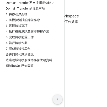
Domain Transfer 不支援哪些功能？
Domain Transfer 的注意事項
1
.
轉移程序架構
試用 Google Workspace
2
.
將模擬測試的障礙移除
免付費運用 AI 提升工作效率
3
.
選擇轉移選項
4
.
執行模擬測試及安排轉移作業
5
.
完成轉移前置工作
6
.
執行轉移作業
說明文件與培訓
7
.
完成轉移後工作
合併與簡化識別資訊
說明中心
透過網域轉移服務轉移保管箱資料
開發人員指南
網域轉移的已知問題
學習中心
Google 技能
條款
隱私權
Manage cookies