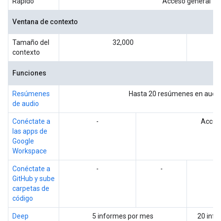
Rápido
Acceso general
Ventana de contexto
Tamaño del
32,000
contexto
Funciones
Resúmenes
Hasta 20 resúmenes en audio 
de audio
Conéctate a
-
Acces
las apps de
Google
Workspace
Conéctate a
-
-
GitHub y sube
carpetas de
código
Deep
5 informes por mes
20 info