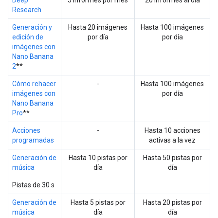
Deep
5 informes por mes
20 informes al día
Research
Generación y
Hasta 20 imágenes
Hasta 100 imágenes
edición de
por día
por día
imágenes con
Nano Banana
2
**
Cómo rehacer
-
Hasta 100 imágenes
imágenes con
por día
Nano Banana
Pro
**
Acciones
-
Hasta 10 acciones
programadas
activas a la vez
Generación de
Hasta 10 pistas por
Hasta 50 pistas por
música
día
día
Pistas de 30 s
Generación de
Hasta 5 pistas por
Hasta 20 pistas por
música
día
día