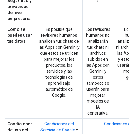
Seguridad y
-
✔
privacidad
de nivel
empresarial
Cómo se
Es posible que
Los revisores
Los r
pueden usar
revisores humanos
humanos no
hum
tus datos
analicen tus chats de
analizarán
analizar
las Apps con Gemini y
tus chats ni
ni archiv
que estos se utilicen
archivos
las Apps
para mejorar los
subidos en
y estos
productos, los
las Apps con
usarán p
servicios y las
Gemini, y
model
tecnologías de
estos
gene
aprendizaje
tampoco se
automático de
usarán para
Google.
mejorar
modelos de
IA
generativa.
Condiciones
Condiciones del
Condiciones de
de uso del
Servicio de Google
y