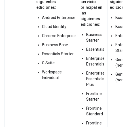
siguientes
servicio
siguient
ediciones:
principal en
edicione
las
Android Enterprise
Busine
siguientes
ediciones:
Cloud Identity
Busin
Business
Chrome Enterprise
Enterp
Starter
Business Base
Enterp
Essentials
Stand
Essentials Starter
Enterprise
Gemini
G Suite
Essentials
(here
Workspace
Enterprise
Gemin
Individual
Essentials
(here
Plus
Frontline
Starter
Frontline
Standard
Frontline