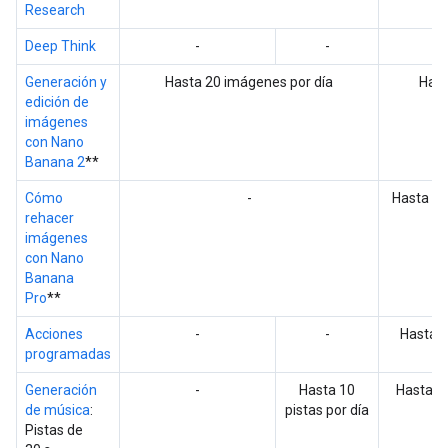
Research
Deep Think
-
-
Generación y
Hasta 20 imágenes por día
Hast
edición de
imágenes
con Nano
Banana 2
**
Cómo
-
Hasta 1
rehacer
po
imágenes
con Nano
Banana
Pro
**
Acciones
-
-
Hasta 1
programadas
Generación
-
Hasta 10
Hasta 50
de música
:
pistas por día
Pistas de