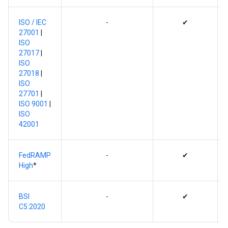
ISO / IEC
-
✔
27001
|
ISO
27017
|
ISO
27018
|
ISO
27701
|
ISO 9001
|
ISO
42001
FedRAMP
-
✔
High
*
BSI
-
✔
C5:2020