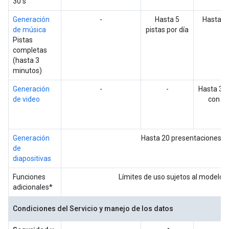
30 s
Generación
-
Hasta 5
Hasta 20
de música
pistas por día
Pistas
completas
(hasta 3
minutos)
Generación
-
-
Hasta 3 v
de video
con Ve
Generación
Hasta 20 presentaciones po
de
diapositivas
Funciones
Límites de uso sujetos al modelo 
adicionales*
Condiciones del Servicio y manejo de los datos