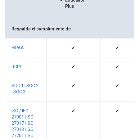
Education
Plus
Respalda el cumplimiento de
HIPAA
✔
✔
RGPD
✔
✔
SOC 1 |
SOC 2
✔
✔
|
SOC 3
ISO / IEC
✔
✔
27001
| ISO
27017 |
ISO
27018 |
ISO
27701 |
ISO