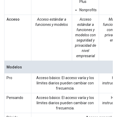
Plus
Nonprofits
Acceso
Acceso estándar a
Acceso
Más 
funciones y modelos
estándar a
funcione
funciones y
con se
modelos con
privacid
seguridad y
empr
privacidad de
nivel
empresarial
Modelos
Pro
Acceso básico: El acceso varía y los
Ha
límites diarios pueden cambiar con
instrucc
frecuencia.
h
Pensando
Acceso básico: El acceso varía y los
Has
límites diarios pueden cambiar con
instrucci
frecuencia.