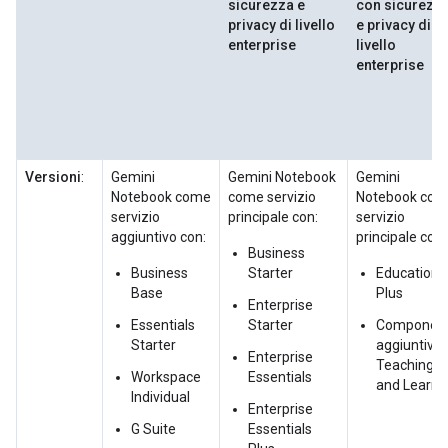
sicurezza e
con sicurezz
privacy di livello
e privacy di
enterprise
livello
enterprise
Versioni
:
Gemini
Gemini Notebook
Gemini
Notebook come
come servizio
Notebook co
servizio
principale con:
servizio
aggiuntivo con:
principale con:
Business
Business
Starter
Education
Base
Plus
Enterprise
Essentials
Starter
Componen
Starter
aggiuntivo
Enterprise
Teaching
Workspace
Essentials
and Learni
Individual
Enterprise
G Suite
Essentials