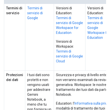
Termini di
Termini di
Versioni di
Versioni di
servizio
servizio di
Education:
Education:
Google
Termini di
Termini di
servizio di Google
servizio di
Workspace for
Google
Education
Workspace for
Education
Versioni di
Workspace:
Termini di
servizio di Google
Cloud
Protezioni
I tuoi dati sono
Sicurezza e privacy di livello enterpri
dei dati
protetti e non
non verranno esaminati da revisori u
vengono usati
generativa. Workspace: le nostre
N
per addestrare
trattamento dei tuoi dati da parte 
Gemini
Notebook.
Notebook, a
Education: l'
Informativa sulla priv
meno che tu
modalità di trattamento dei tuoi da
non fornisca un