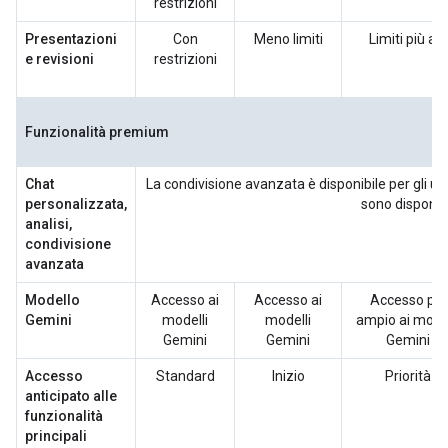
restrizioni
Presentazioni
Con
Meno limiti
Limiti più alti
e revisioni
restrizioni
Funzionalità premium
Chat
La condivisione avanzata è disponibile per gli ute
personalizzata,
sono disponibil
analisi,
condivisione
avanzata
Modello
Accesso ai
Accesso ai
Accesso più
Gemini
modelli
modelli
ampio ai model
Gemini
Gemini
Gemini
Accesso
Standard
Inizio
Priorità
anticipato alle
funzionalità
principali