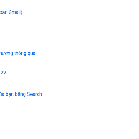
hoản Gmail)
.
 phương thông qua
ess
của bạn bằng Search