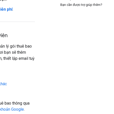
Bạn cần được trợ giúp thêm?
iễn phí
.
viên
ản lý gói thuê bao
nơi bạn sẽ thêm
 thiết lập email tuỳ
khác
huê bao thông qua
 khoản Google
.