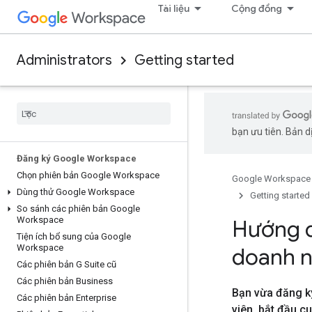
Tài liệu
Cộng đồng
Administrators
Getting started
bạn ưu tiên. Bản dị
Đăng ký Google Workspace
Chọn phiên bản Google Workspace
Google Workspace
Dùng thử Google Workspace
Getting started
So sánh các phiên bản Google
Workspace
Hướng d
Tiện ích bổ sung của Google
Workspace
doanh n
Các phiên bản G Suite cũ
Các phiên bản Business
Bạn vừa đăng k
Các phiên bản Enterprise
viên
,
bắt đầu cu