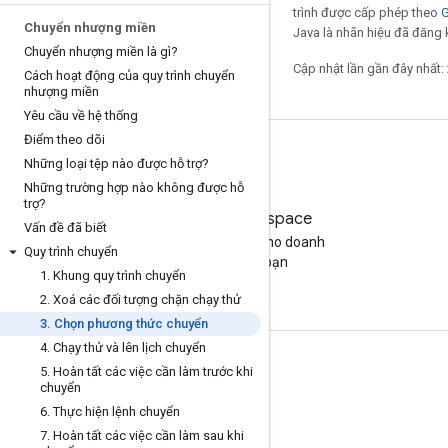
trình được cấp phép theo
G
Chuyển nhượng miền
Java là nhãn hiệu đã đăng k
Chuyển nhượng miền là gì?
Cập nhật lần gần đây nhất:
Cách hoạt động của quy trình chuyển
nhượng miền
Yêu cầu về hệ thống
Điểm theo dõi
Những loại tệp nào được hỗ trợ?
Những trường hợp nào không được hỗ
trợ?
Google Workspace
Vấn đề đã biết
Tìm gói phù hợp cho doanh
Quy trình chuyển
nghiệp của bạn
1
.
Khung quy trình chuyển
2
.
Xoá các đối tượng chặn chạy thử
3
.
Chọn phương thức chuyển
4
.
Chạy thử và lên lịch chuyển
Tài liệu và đào tạo
5
.
Hoàn tất các việc cần làm trước khi
chuyển
Trung tâm trợ giúp
6
.
Thực hiện lệnh chuyển
Hướng dẫn cho nhà phát triển
7
.
Hoàn tất các việc cần làm sau khi