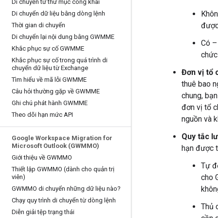
Di chuyển từ thư mục công khai
Khôn
Di chuyển dữ liệu bằng dòng lệnh
được
Thời gian di chuyển
Di chuyển lại nội dung bằng GWMME
Có – 
Khắc phục sự cố GWMME
chức
Khắc phục sự cố trong quá trình di
chuyển dữ liệu từ Exchange
Đơn vị tổ
Tìm hiểu về mã lỗi GWMME
thuê bao 
Câu hỏi thường gặp về GWMME
chung, bạn
Ghi chú phát hành GWMME
đơn vị tổ 
Theo dõi hạn mức API
nguồn và k
Quy tắc l
Google Workspace Migration for
Microsoft Outlook (GWMMO)
hạn được t
Giới thiệu về GWMMO
Tự đ
Thiết lập GWMMO (dành cho quản trị
cho G
viên)
khôn
GWMMO di chuyển những dữ liệu nào?
Chạy quy trình di chuyển từ dòng lệnh
Thủ 
Diễn giải tệp trạng thái