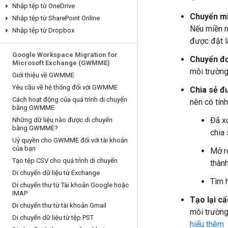
Nhập tệp từ One
Drive
Chuyển m
Nhập tệp từ Share
Point Online
Nếu miền n
Nhập tệp từ Dropbox
được đặt l
Google Workspace Migration for
Chuyển đơ
Microsoft Exchange (GWMME)
môi trường
Giới thiệu về GWMME
Yêu cầu về hệ thống đối với GWMME
Chia sẻ đ
Cách hoạt động của quá trình di chuyển
nên có tín
bằng GWMME
Đã xó
Những dữ liệu nào được di chuyển
bằng GWMME?
chia 
Uỷ quyền cho GWMME đối với tài khoản
của bạn
Mở r
Tạo tệp CSV cho quá trình di chuyển
thành
Di chuyển dữ liệu từ Exchange
Tìm 
Di chuyển thư từ Tài khoản Google hoặc
IMAP
Tạo lại cấ
Di chuyển thư từ tài khoản Gmail
môi trường
Di chuyển dữ liệu từ tệp PST
hiểu thêm