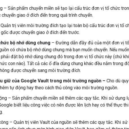
g – Sản phẩm chuyển miền sẽ tạo lại cấu trúc đơn vị tổ chức tron
 chuyển giao ở đích đến trong quá trình chuyển.
Quản trị viên môi trường đích tạo lại toàn bộ cấu trúc đơn vị tổ c
 gốc được chuyển giao ở đích đến trước.
 chức bộ nhớ dùng chung
– Đường dẫn đầy đủ của một đơn vị tổ
nguồn có chứa bộ nhớ dùng chung mà bạn muốn chuyển. Nếu muốn
 phải đặt bộ nhớ dùng chung đó trong đơn vị tổ chức này (chứ kh
chức con nào). Tất cả các ổ đĩa dùng chung khác đều nằm trong đ
hông được chuyển sang môi trường đích.
ưu giữ của Google Vault trong môi trường nguồn –
Cho dù quy 
hêm tự động hay theo cách thủ công vào môi trường nguồn.
ộng – Sản phẩm chuyển miền sẽ thêm các quy tắc. Khi sử dụng lự
oogle biết liệu công việc có nên được lên lịch hay có thể thực th
g.
công – Quản trị viên Vault của nguồn sẽ thêm các quy tắc. Khi sử