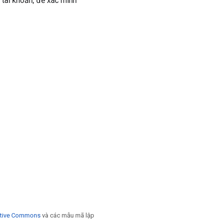
 tài khoản, để xác minh
eative Commons
và các mẫu mã lập