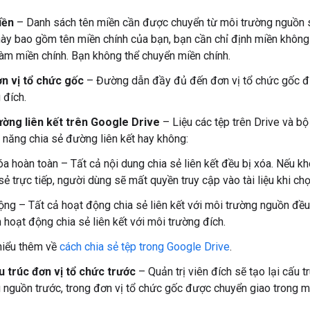
iền
– Danh sách tên miền cần được chuyển từ môi trường nguồn s
ày bao gồm tên miền chính của bạn, bạn cần chỉ định miền khôn
àm miền chính. Bạn không thể chuyển miền chính.
n vị tổ chức gốc
– Đường dẫn đầy đủ đến đơn vị tổ chức gốc đ
 đích.
ường liên kết trên Google Drive
– Liệu các tệp trên Drive và b
h năng chia sẻ đường liên kết hay không:
a hoàn toàn – Tất cả nội dung chia sẻ liên kết đều bị xóa. Nếu k
sẻ trực tiếp, người dùng sẽ mất quyền truy cập vào tài liệu khi ch
ộng – Tất cả hoạt động chia sẻ liên kết với môi trường nguồn đề
 hoạt động chia sẻ liên kết với môi trường đích.
hiểu thêm về
cách chia sẻ tệp trong Google Drive
.
u trúc đơn vị tổ chức trước
– Quản trị viên đích sẽ tạo lại cấu t
 nguồn trước, trong đơn vị tổ chức gốc được chuyển giao trong m