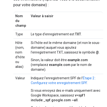
pour votre domaine) :
Nom
Valeur à saisir
du
champ
Type
Le type d'enregistrement est
TXT
.
Hôte
Si l'hôte est le même domaine (et non le sous-
(nom,
domaine) auquel vous ajoutez
nom
l'enregistrement TXT, saisissez le symbole
@
.
d'hôte
Sinon, la valeur doit être
example
.com
ou
(remplacez
example.com
par le nom de
alias)
domaine).
Valeur
Indiquez l'enregistrement SPF de l'
Étape 2 :
Configurez votre enregistrement SPF
.
Si vous envoyez des e-mails uniquement avec
Google Workspace, saisissez
v=spf1
include:_spf.google.com ~all
.