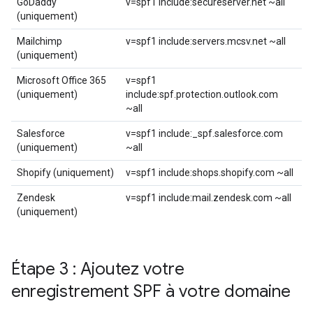
GoDaddy
v=spf1 include:secureserver.net ~all
(uniquement)
Mailchimp
v=spf1 include:servers.mcsv.net ~all
(uniquement)
Microsoft Office 365
v=spf1
(uniquement)
include:spf.protection.outlook.com
~all
Salesforce
v=spf1 include:_spf.salesforce.com
(uniquement)
~all
Shopify (uniquement)
v=spf1 include:shops.shopify.com ~all
Zendesk
v=spf1 include:mail.zendesk.com ~all
(uniquement)
Étape 3 : Ajoutez votre
enregistrement SPF à votre domaine