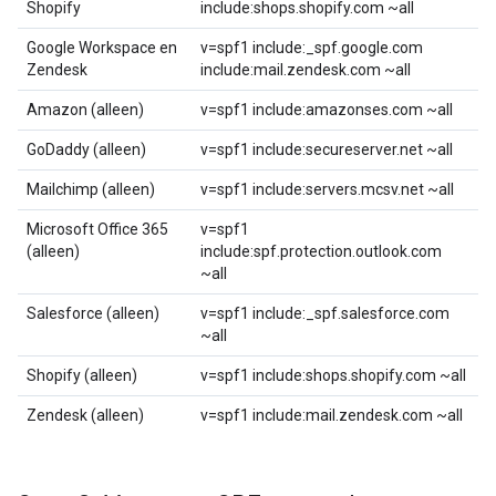
Shopify
include:shops.shopify.com ~all
Google Workspace en
v=spf1 include:_spf.google.com
Zendesk
include:mail.zendesk.com ~all
Amazon (alleen)
v=spf1 include:amazonses.com ~all
GoDaddy (alleen)
v=spf1 include:secureserver.net ~all
Mailchimp (alleen)
v=spf1 include:servers.mcsv.net ~all
Microsoft Office 365
v=spf1
(alleen)
include:spf.protection.outlook.com
~all
Salesforce (alleen)
v=spf1 include:_spf.salesforce.com
~all
Shopify (alleen)
v=spf1 include:shops.shopify.com ~all
Zendesk (alleen)
v=spf1 include:mail.zendesk.com ~all