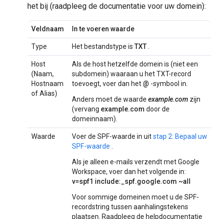
het bij (raadpleeg de documentatie voor uw domein):
Veldnaam
In te voeren waarde
Type
Het bestandstype is
TXT
.
Host
Als de host hetzelfde domein is (niet een
(Naam,
subdomein) waaraan u het TXT-record
Hostnaam
toevoegt, voer dan het
@
-symbool in.
of Alias)
Anders moet de waarde
example.com
zijn
(vervang
example.com
door de
domeinnaam).
Waarde
Voer de SPF-waarde in uit
stap 2: Bepaal uw
SPF-waarde
.
Als je alleen e-mails verzendt met Google
Workspace, voer dan het volgende in:
v=spf1 include:_spf.google.com ~all
Voor sommige domeinen moet u de SPF-
recordstring tussen aanhalingstekens
plaatsen. Raadpleeg de helpdocumentatie