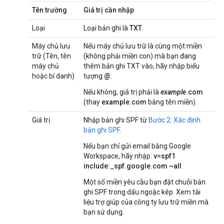
Tên trường
Giá trị cần nhập
Loại
Loại bản ghi là
TXT
.
Máy chủ lưu
Nếu máy chủ lưu trữ là cùng một miền
trữ (Tên, tên
(không phải miền con) mà bạn đang
máy chủ
thêm bản ghi TXT vào, hãy nhập biểu
hoặc bí danh)
tượng
@
.
Nếu không, giá trị phải là
example
.com
(thay
example.com
bằng tên miền).
Giá trị
Nhập bản ghi SPF từ
Bước 2: Xác định
bản ghi SPF
.
Nếu bạn chỉ gửi email bằng Google
Workspace, hãy nhập:
v=spf1
include:_spf.google.com ~all
Một số miền yêu cầu bạn đặt chuỗi bản
ghi SPF trong dấu ngoặc kép. Xem tài
liệu trợ giúp của công ty lưu trữ miền mà
bạn sử dụng.