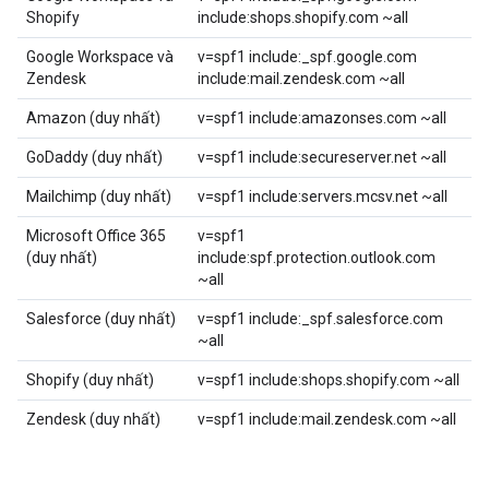
Shopify
include:shops.shopify.com ~all
Google Workspace và
v=spf1 include:_spf.google.com
Zendesk
include:mail.zendesk.com ~all
Amazon (duy nhất)
v=spf1 include:amazonses.com ~all
GoDaddy (duy nhất)
v=spf1 include:secureserver.net ~all
Mailchimp (duy nhất)
v=spf1 include:servers.mcsv.net ~all
Microsoft Office 365
v=spf1
(duy nhất)
include:spf.protection.outlook.com
~all
Salesforce (duy nhất)
v=spf1 include:_spf.salesforce.com
~all
Shopify (duy nhất)
v=spf1 include:shops.shopify.com ~all
Zendesk (duy nhất)
v=spf1 include:mail.zendesk.com ~all