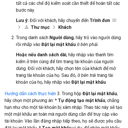
tất cả các chế độ kiểm soát cần thiết để hoàn tất các
bước này.
Lưu ý:
Đối với khách, hãy chuyển đến
Trình đơn
Thư mục
Khách
Trong danh sách
Người dùng
, hãy trỏ vào người dùng
rồi nhấp vào
Đặt lại mật khẩu
ở
bên phải
.
Hoặc nếu danh sách dài
, hãy nhập vào thanh tìm
kiếm ở trên cùng để tìm trang tài khoản của người
dùng. Đối với khách, hãy chọn tên của khách để mở
trang tài khoản của họ. Sau đó, ở
bên trái
trang tài
khoản của họ, hãy nhấp vào
Đặt lại mật khẩu
.
Hướng dẫn cách thực hiện
3. Trong hộp
Đặt lại mật khẩu
,
hãy chọn một phương án: *
Tự động tạo mật khẩu
, chẳng
hạn như cho một tài khoản bị xâm nhập. Thao tác này sẽ tạo
một mật khẩu an toàn mà người dùng cần để truy cập vào
tài khoản. Vào lần đăng nhập tiếp theo, họ sẽ được yêu cầu
đặt lại mật khẩu. *
Tạo mật khẩu
,ví dụ: để nhập mật khẩu