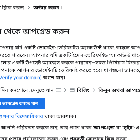
ে
ক্লিক করুন
অর্ডার করুন
।
ল থেকে আপগ্রেড করুন
পনার যদি একটি ডোমেইন-ভেরিফাইড অ্যাকাউন্ট থাকে, তাহলে আপনি 
স করতে পারবেন। আপনার যদি একটি ইমেল-ভেরিফাইড অ্যাকাউন্ট থা
গুলোর একটি উপসেট অ্যাক্সেস করতে পারবেন—সমস্ত প্রিমিয়াম ফিচার 
আপনাকে আপনার ডোমেইনটি ভেরিফাই করতে হবে। ধাপগুলো জানতে
Verify your domain)
অংশে যান।
ডমিন কনসোলে, মেনুতে যান
বিলিং
কিনুন অথবা আপগ্র
া আপগ্রেড করতে যান
স্থাপনার বিশেষাধিকার
থাকা আবশ্যক।
ণে আপনি পরিবর্তন করতে চান, তার পাশে থাকা
'আপগ্রেড'
বা
'সুইচ'-এ
নের প্রভাব পর্যালোচনা করুন এবং
পরবর্তী বোতামে
ক্লিক করুন।