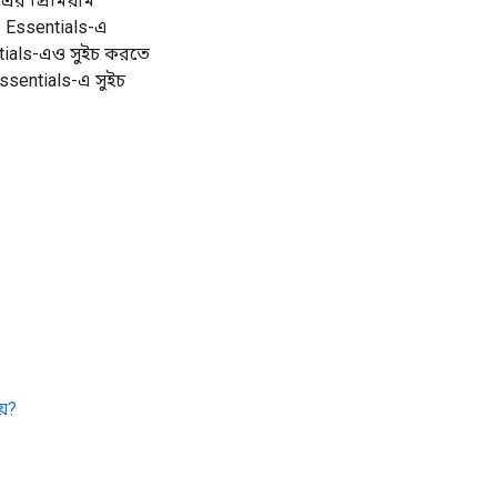
র প্রিমিয়াম
e Essentials-এ
tials-এও সুইচ করতে
sentials-এ সুইচ
য়?