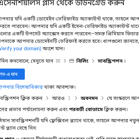
জ এসেনশিয়ালস প্লাস থেকে ডাউনগ্রেড করুন
পনার যদি একটি ডোমেইন-ভেরিফাইড অ্যাকাউন্ট থাকে, তাহলে আপনি 
স করতে পারবেন। আপনার যদি একটি ইমেল-ভেরিফাইড অ্যাকাউন্ট থা
গুলোর একটি উপসেট অ্যাক্সেস করতে পারবেন—সমস্ত প্রিমিয়াম ফিচার 
আপনাকে আপনার ডোমেইনটি ভেরিফাই করতে হবে। ধাপগুলো জানতে
Verify your domain)
অংশে যান।
ডমিন কনসোলে, মেনুতে যান
বিলিং
সাবস্ক্রিপশন
।
িপশন-এ যান
স্থাপনার বিশেষাধিকার
থাকা আবশ্যক।
্ক্রিপশন ক্লিক করুন
আরও
অবনমন
যে সংস্করণে আ
নের প্রভাব পর্যালোচনা করুন এবং
পরবর্তী বোতামে
ক্লিক করুন।
মান সাবস্ক্রিপশনটি যদি ফ্লেক্সিবল প্ল্যানে থাকে, তাহলে আপনার নতুন
ট প্ল্যান বেছে নিন: