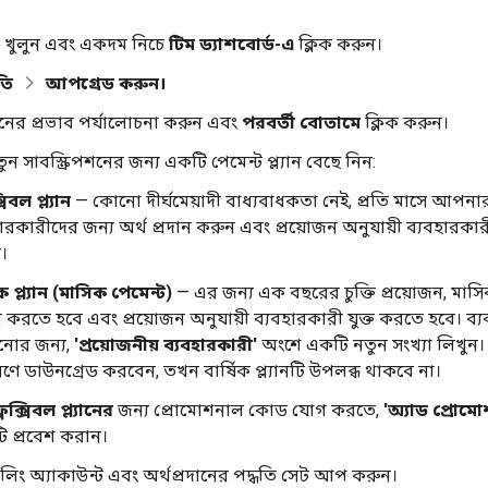
খুলুন এবং একদম নিচে
টিম ড্যাশবোর্ড-এ
ক্লিক করুন।
তি
আপগ্রেড করুন।
নের প্রভাব পর্যালোচনা করুন এবং
পরবর্তী বোতামে
ক্লিক করুন।
 সাবস্ক্রিপশনের জন্য একটি পেমেন্ট প্ল্যান বেছে নিন:
সিবল প্ল্যান
— কোনো দীর্ঘমেয়াদী বাধ্যবাধকতা নেই, প্রতি মাসে আপনার অ
হারকারীদের জন্য অর্থ প্রদান করুন এবং প্রয়োজন অনুযায়ী ব্যবহার
।
িক প্ল্যান (মাসিক পেমেন্ট)
— এর জন্য এক বছরের চুক্তি প্রয়োজন, মাস
ান করতে হবে এবং প্রয়োজন অনুযায়ী ব্যবহারকারী যুক্ত করতে হবে। ব্
ানোর জন্য,
'প্রয়োজনীয় ব্যবহারকারী'
অংশে একটি নতুন সংখ্যা লিখুন।
রণে ডাউনগ্রেড করবেন, তখন বার্ষিক প্ল্যানটি উপলব্ধ থাকবে না।
লেক্সিবল প্ল্যানের
জন্য প্রোমোশনাল কোড যোগ করতে,
'অ্যাড প্রো
 প্রবেশ করান।
ং অ্যাকাউন্ট এবং অর্থপ্রদানের পদ্ধতি সেট আপ করুন।