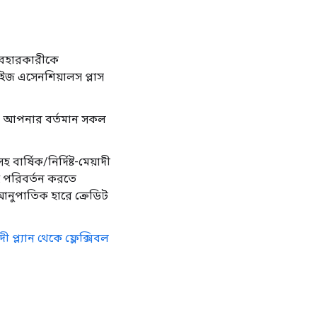
্যবহারকারীকে
াইজ এসেনশিয়ালস প্লাস
় আপনার বর্তমান সকল
র্ষিক/নির্দিষ্ট-মেয়াদী
নেই পরিবর্তন করতে
 আনুপাতিক হারে ক্রেডিট
়াদী প্ল্যান থেকে ফ্লেক্সিবল