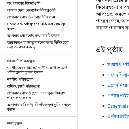
আপনার Essential
অর্থপ্রদানের বিকল্পগুলি
ফিচারগুলো ব্যবহ
আমার দেশে পেমেন্টের বিকল্পগুলি
আপগ্রেড করতে প
আপনার পেমেন্ট তথ্যের নিরাপত্তা
পারেন। তবে, আপ
Google Workspace পরিষেবা অ্যাক্সেস
করতে পারবেন না
করুন
আপনার পেমেন্টের তথ্য যাচাই করুন
যাচাইকরণ বা অনুমোদনের জন্য বিলিংয়ের
তথ্য অপেক্ষা করছে
এই পৃষ্ঠায়
পেমেন্ট পরিকল্পনা
সংস্করণ পর
নমনীয় এবং বার্ষিক
/
নির্দিষ্ট-মেয়াদী পেমেন্ট
পরিকল্পনার তুলনা করুন
এসেনশিয়াল
নমনীয় পরিকল্পনা
এসেনশিয়া
বার্ষিক
/
স্থায়ী পরিকল্পনা
আপনার পেমেন্ট প্ল্যান এবং পুনর্নবীকরণ
এন্টারপ্রা
পরিচালনা করুন
আপনার বার্ষিক
/
স্থায়ী পরিকল্পনা চুক্তি নবায়ন
Essentials
করুন
এন্টারপ্রা
চার্জ বুঝুন