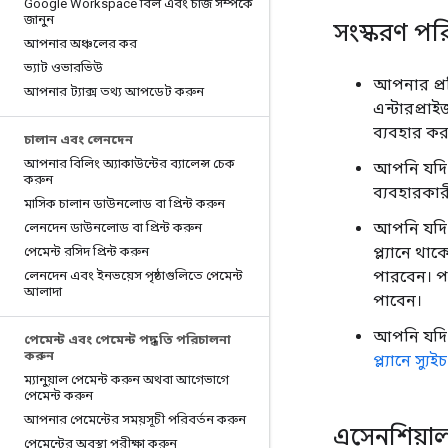
Google Workspace বিল এবং চার্জ সম্পর্কে
জানুন
সংস্করণ পরি
আপনার অঞ্চলের কর
ভ্যাট ওভারভিউ
আপনার প্রত
আপনার ট্যাক্স তথ্য আপডেট করুন
এন্টারপ্রা
ব্যবহার ক
চালান এবং লেনদেন
আপনার বিলিং অ্যাকাউন্টের ব্যালেন্স চেক
আপনি যদ
করুন
ব্যবহারকারী
মাসিক চালান ডাউনলোড বা প্রিন্ট করুন
আপনি যদি আ
লেনদেন ডাউনলোড বা প্রিন্ট করুন
প্ল্যানে থা
পেমেন্ট রসিদ প্রিন্ট করুন
পারবেন। পর
লেনদেন এবং ইনভয়েস পৃষ্ঠাগুলিতে পেমেন্ট
আলাদা
পাবেন।
আপনি যদি বার
পেমেন্ট এবং পেমেন্ট পদ্ধতি পরিচালনা
করুন
প্ল্যানে স্য
ম্যানুয়াল পেমেন্ট করুন অথবা আগেভাগে
পেমেন্ট করুন
আপনার পেমেন্টের সময়সূচী পরিবর্তন করুন
এসেনশিয়াল
পেমেন্টের অবস্থা পরীক্ষা করুন