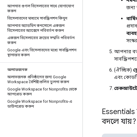
নমনীয়
আপনার গুগল রিসেলারের সাথে যোগাযোগ
জন্য
করুন
বার্ষ
রিসেলারদের মাধ্যমে সাবস্ক্রিপশন কিনুন
প্রদা
আপনার অ্যাডমিন কনসোলে একজন
রিসেলারের অ্যাক্সেস পরিবর্তন করুন
ব্যব
একজন রিসেলারের ক্রয়ের সম্মতি পরিবর্তন
সংস্ক
করুন
Google এবং রিসেলারদের মধ্যে সাবস্ক্রিপশন
আপনার বর্ত
স্থানান্তর করুন
সাবস্ক্রিপশ
(ঐচ্ছিক)
ফ্
অলাভজনক
এবং কোডটি
অলাভজনক প্রতিষ্ঠানের জন্য Google
Workspace বৈশিষ্ট্যগুলির তুলনা করুন
চেকআউট
Google Workspace for Nonprofits থেকে
আপগ্রেড করুন
Google Workspace for Nonprofits-এ
ডাউনগ্রেড করুন
Essentials
বদলে যায়?