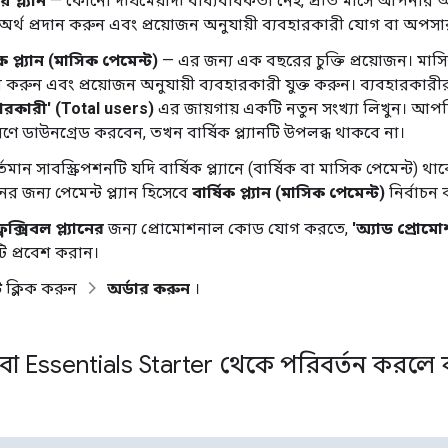
 প্ল্যান
— কোনো দীর্ঘমেয়াদী বাধ্যবাধকতা নেই, প্রতি মাসে আপনার অন্
 অর্থ প্রদান করুন এবং প্রয়োজন অনুযায়ী ব্যবহারকারী যোগ বা অপস
িক প্ল্যান (মাসিক পেমেন্ট)
— এর জন্য এক বছরের চুক্তি প্রয়োজন। মাস
ন করুন এবং প্রয়োজন অনুযায়ী ব্যবহারকারী যুক্ত করুন। ব্যবহারকারীর
হারকারী' (Total users)
এর জায়গায় একটি নতুন সংখ্যা লিখুন। আপনি
রণে ডাউনগ্রেড করবেন, তখন বার্ষিক প্ল্যানটি উপলব্ধ থাকবে না।
মান সাবস্ক্রিপশনটি যদি বার্ষিক প্ল্যানে (বার্ষিক বা মাসিক পেমেন্ট)
নের জন্য পেমেন্ট প্ল্যান হিসেবে
বার্ষিক প্ল্যান (মাসিক পেমেন্ট)
নির্বাচন
লেক্সিবল প্ল্যানের
জন্য প্রোমোশনাল কোড যোগ করতে,
'অ্যাড প্রো
 প্রবেশ করান।
ে
ক্লিক করুন
অর্ডার করুন
।
 বা Essentials Starter থেকে পরিবর্তন করলে