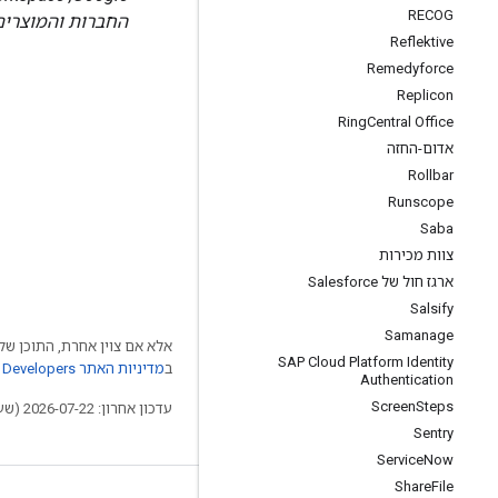
RECOG
החברות והמוצרים
Reflektive
Remedyforce
Replicon
Ring
Central Office
אדום-החזה
Rollbar
Runscope
Saba
צוות מכירות
ארגז חול של Salesforce
Salsify
Samanage
אלא אם צוין אחרת, התוכן של 
SAP Cloud Platform Identity
ב
מדיניות האתר Google Developers‏
Authentication
Screen
Steps
עדכון אחרון: 2026-07-22 (שעון UTC).
Sentry
Service
Now
Share
File