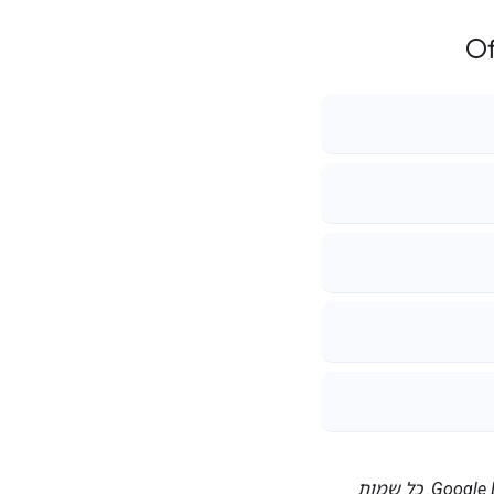
Google‏, Google Workspace וסימנים וסמלי לוגו קשורים הם סימנים מסחריים של Google LLC. כל שמות