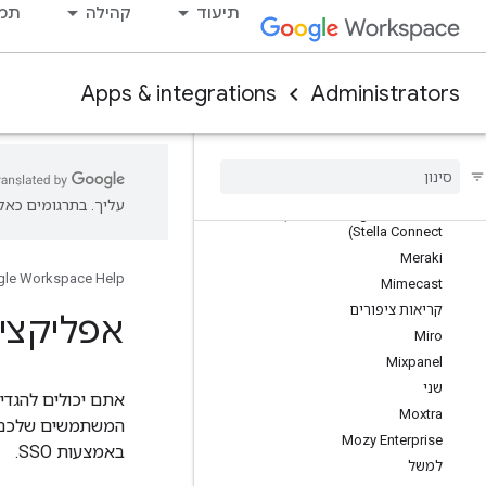
Lifesize
תיעוד
קהילה
תמי
LinkedIn Learning
LiquidFiles
Looker
Apps & integrations
Administrators
Lucidchart
Lum
Apps
Mango
Apps
Marketo Engage
עליך. בתרגומים כאלו
Medallia Agent Connect (לשעבר
Stella Connect)
Meraki
le Workspace Help
Mimecast
קריאות ציפורים
אפליקציית ה
Miro
Mixpanel
שני
Moxtra
Mozy Enterprise
באמצעות SSO.
למשל