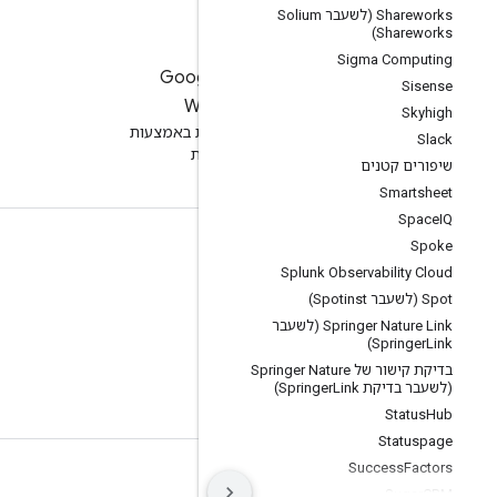
‫Shareworks (לשעבר Solium
Shareworks)
Sigma Computing
לניסיון של Google
Sisense
Workspace
Skyhigh
שיפור הפרודוקטיביות באמצעות
Slack
AI ללא עלות
שיפורים קטנים
Smartsheet
Space
IQ
Spoke
תיעוד והדרכה
Splunk Observability Cloud
מרכזי העזרה
Spot (לשעבר Spotinst)
מדריכים למפתחים
Springer Nature Link (לשעבר
Springer
Link)
מרכז למידה
בדיקת קישור של Springer Nature
(לשעבר בדיקת Springer
Link)
Google Skills
Status
Hub
Statuspage
Success
Factors
תנאים
פרטיות
Manage cookies
Sugar
CRM