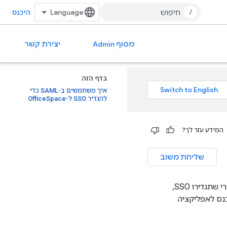
/
היכנס
מסוף Admin
יצירת קשר
בדף הזה
איך משתמשים ב-SAML כדי
להגדיר SSO ל-OfficeSpace
המידע עזר לך?
שליחת משוב
אתם יכולים להגדיר כניסה יחידה (SSO) לכמה אפליקציות ענן בעזרת תקן SAML 2.0. אחרי שתגדירו SSO,
י הכניסה שלהם ל-Google Workspace כדי להיכנס לאפליקציה