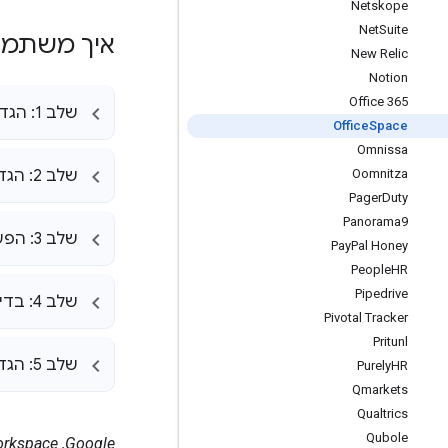
Netskope
Net
Suite
איך משתמשים ב-SAML כדי להג
New Relic
Notion
Office 365
שלב 1: הגדרת Google כספק הזהויות ב-SAML
Office
Space
Omnissa
Oomnitza
שלב 2: הגדרה של Office
Pager
Duty
Panorama9
שלב 3: הפעלת האפליקציה למשתמשים
Pay
Pal Honey
People
HR
Pipedrive
שלב 4: בדיקה שה-SSO עובד
Pivotal Tracker
Pritunl
שלב 5: הגדרת הקצאת הרשאות למשתמשים
Purely
HR
Qmarkets
Qualtrics
Qubole