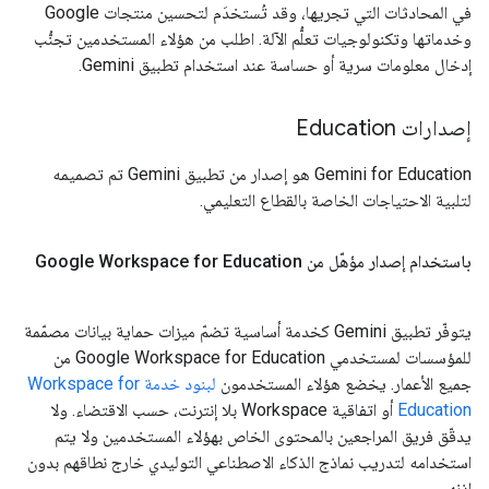
في المحادثات التي تجريها، وقد تُستخدَم لتحسين منتجات Google
وخدماتها وتكنولوجيات تعلُّم الآلة. اطلب من هؤلاء المستخدمين تجنُّب
إدخال معلومات سرية أو حساسة عند استخدام تطبيق Gemini.
إصدارات Education
‫Gemini for Education هو إصدار من تطبيق Gemini تم تصميمه
لتلبية الاحتياجات الخاصة بالقطاع التعليمي.
باستخدام إصدار مؤهّل من Google Workspace for Education
يتوفّر تطبيق Gemini كخدمة أساسية تضمّ ميزات حماية بيانات مصمّمة
للمؤسسات لمستخدمي Google Workspace for Education من
جميع الأعمار. يخضع هؤلاء المستخدمون
لبنود خدمة Workspace for
Education
أو اتفاقية Workspace بلا إنترنت، حسب الاقتضاء. ولا
يدقّق فريق المراجعين بالمحتوى الخاص بهؤلاء المستخدمين ولا يتم
استخدامه لتدريب نماذج الذكاء الاصطناعي التوليدي خارج نطاقهم بدون
إذنهم.