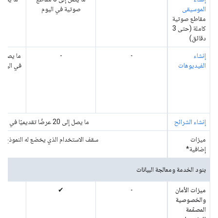
الموسيقى
صوتية في اليوم
ف
مقاطع صوتية
كاملة (حتى 3
دقائق)
إنشاء
-
-
الفيديوهات
e
إنشاء الشرائح
ما يصل إلى 20 عرضًا تقديميًا في اليوم
ميزات
سقف الاستخدام الذي يخضع له النموذج ال
إضافية*
بنود الخدمة ومعالجة البيانات
ميزات الأمان
-
✔
والخصوصية
المصمّمة