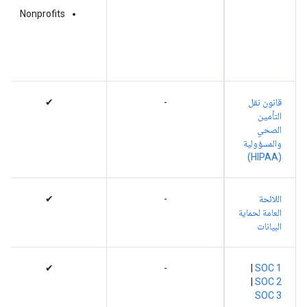
Nonprofits
قانون نقل
-
✔
التأمين
الصحي
والمسؤولية
(HIPAA)
اللائحة
-
✔
العامة لحماية
البيانات
✔
-
|
‫SOC 1
|
‫SOC 2
‫SOC 3