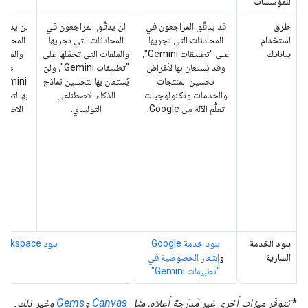
للمؤسسات
طرق
قد يدقّق المراجعون في
لن يدقّق المراجعون في
لن يدقّق
استخدام
المحادثات التي تجريها
المحادثات التي تجريها
المحادثا
بياناتك
على "تطبيقات Gemini"،
والملفات التي تحمّلها على
والملفا
وقد يُستعان بها لأغراض
"تطبيقات Gemini"، ولن
على 
تحسين المنتجات
يُستعان بها لتحسين نماذج
والخدمات وتكنولوجيات
الذكاء الاصطناعي
بها لتحسي
تعلُّم الآلة من Google.
التوليدي.
الاصطنا
بنود الخدمة
بنود خدمة Google
بنود Google Workspace
السارية
و
إشعار الخصوصية في
"تطبيقات Gemini"
*
تتوفّر ميزات أخرى غير مُدرَجة أعلاه، مثل
Canvas
و
Gems
وغير ذلك.