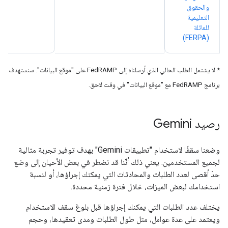
والحقوق
التعليمية
للعائلة
(FERPA)
* لا يشتمل الطلب الحالي الذي أرسلناه إلى FedRAMP على "موقع البيانات". سنستهدف
برنامج FedRAMP مع "موقع البيانات" في وقت لاحق.
رصيد Gemini
وضعنا سقفًا لاستخدام "تطبيقات Gemini" بهدف توفير تجربة مثالية
لجميع المستخدمين. يعني ذلك أنّنا قد نضطر في بعض الأحيان إلى وضع
حدّ أقصى لعدد الطلبات والمحادثات التي يمكنك إجراؤها، أو لنسبة
استخدامك لبعض الميزات، خلال فترة زمنية محددة.
يختلف عدد الطلبات التي يمكنك إجراؤها قبل بلوغ سقف الاستخدام
ويعتمد على عدة عوامل، مثل طول الطلبات ومدى تعقيدها، وحجم