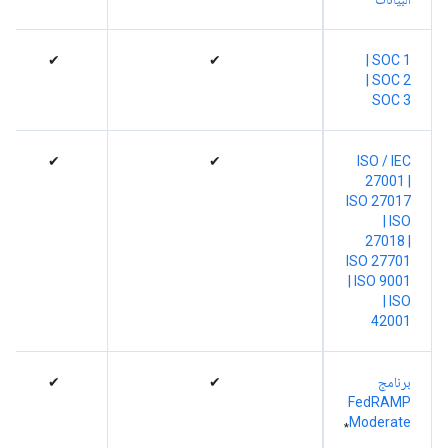
✔
✔
‫SOC 1 |
‫SOC 2 |
‫SOC 3
✔
✔
ISO / IEC
27001
|
ISO 27017
|
ISO
27018 |
ISO 27701
|
ISO 9001
|
ISO
42001
برنامج
✔
✔
FedRAMP
Moderate
*