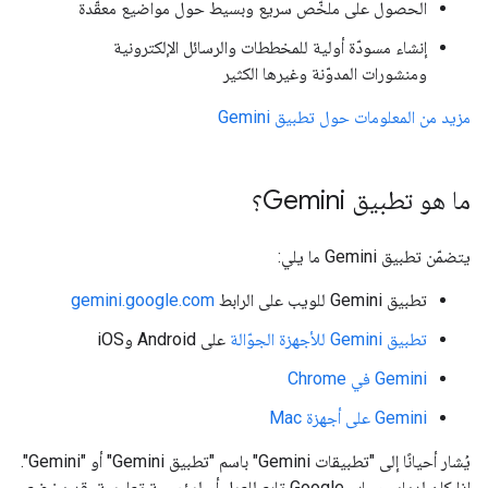
الحصول على ملخّص سريع وبسيط حول مواضيع معقّدة
إنشاء مسودّة أولية للمخططات والرسائل الإلكترونية
ومنشورات المدوّنة وغيرها الكثير
مزيد من المعلومات حول تطبيق Gemini
ما هو تطبيق Gemini؟
يتضمّن تطبيق Gemini ما يلي:
تطبيق Gemini للويب على الرابط
gemini.google.com
تطبيق Gemini للأجهزة الجوّالة
على Android وiOS
‫Gemini في Chrome
‫Gemini على أجهزة Mac
يُشار أحيانًا إلى "تطبيقات Gemini" باسم "تطبيق Gemini" أو "Gemini".
إذا كان لديك حساب Google تابع للعمل أو لمؤسسة تعليمية، قد يخضع