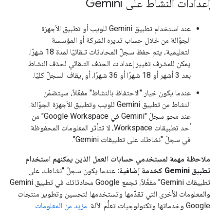
إعدادات النشاط على Gemini
عند استخدام تطبيق Gemini للويب أو تطبيق الأجهزة
الجوّالة من خلال حساب تديره الشركة أو المؤسسة
التعليمية، يتم حفظ سجلّ المحادثات تلقائيًا لمدة 18 شهرًا.
يمكن للمشرف تغيير إعدادات الحذف التلقائي لحذف النشاط
بعد 3 أشهر أو 18 شهرًا أو 36 شهرًا، أو إيقاف السجلّ كليًا.
عندما يكون خيار "الاحتفاظ بالنشاط" مفعّلاً، سيتضمّن
النشاط من تطبيق Gemini للويب وتطبيق الأجهزة الجوّالة.
عند محو سجلّ "Gemini في Google Workspace" من
أحد تطبيقات Workspace، لا تتأثر المعلومات المحفوظة
في سجلّ "نشاطك على تطبيقات Gemini".
ملاحظة مهمة لمستخدمي حسابات العمل الذين يمكنهم استخدام
تطبيق Gemini كخدمة إضافية:
عندما يكون سجلّ "نشاطك على
تطبيقات Gemini" مفعَّلاً، تجمع Google محادثاتك في تطبيق Gemini
والمعلومات الأخرى التي تقدّمها وتستخدمها لتحسين وتطوير منتجات
Google وخدماتها وتكنولوجيات تعلُّم الآلة.
مزيد من المعلومات