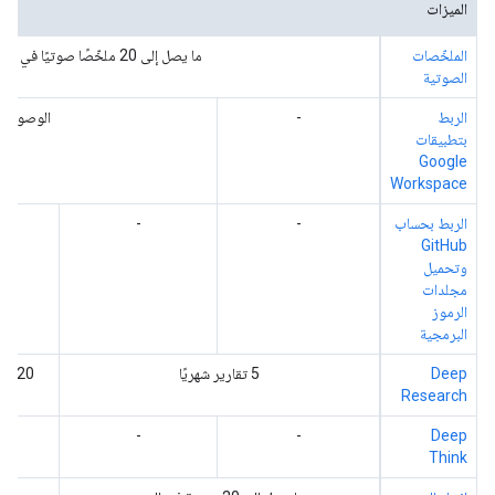
الميزات
الملخّصات
ما يصل إلى 20 ملخّصًا صوتيًا في اليوم
الصوتية
الربط
-
الوصول ال
بتطبيقات
Google
Workspace
الربط بحساب
-
-
GitHub
وتحميل
مجلدات
الرموز
البرمجية
Deep
‫5 تقارير شهريًا
‫20 تقريرًا في اليوم
Research
-
-
Deep
Think