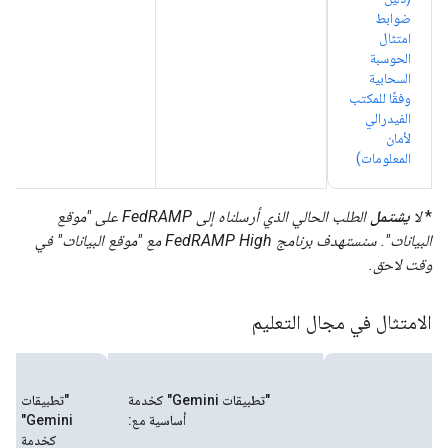
ضوابط
امتثال
الحوسبة
السحابية
وفقًا للمكتب
الفيدرالي
لأمان
المعلومات)
*
لا
يشتمل
الطلب الحالي الذي أرسلناه إلى FedRAMP على "موقع
البيانات". سنستهدف برنامج FedRAMP High مع "موقع البيانات" في
وقت لاحق.
الامتثال في مجال التعليم
"تطبيقات Gemini" كخدمة
"تطبيقات
أساسية مع:
Gemini"
كخدمة