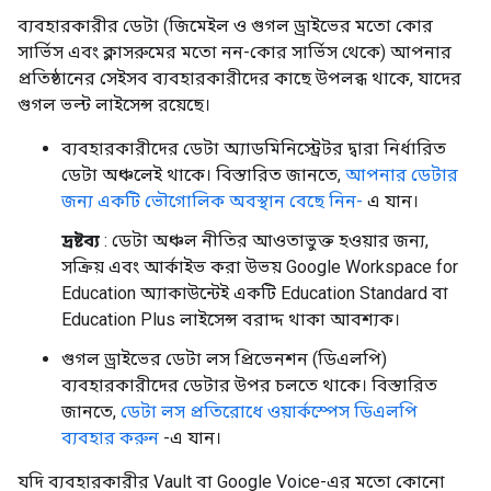
ব্যবহারকারীর ডেটা (জিমেইল ও গুগল ড্রাইভের মতো কোর
সার্ভিস এবং ক্লাসরুমের মতো নন-কোর সার্ভিস থেকে) আপনার
প্রতিষ্ঠানের সেইসব ব্যবহারকারীদের কাছে উপলব্ধ থাকে, যাদের
গুগল ভল্ট লাইসেন্স রয়েছে।
ব্যবহারকারীদের ডেটা অ্যাডমিনিস্ট্রেটর দ্বারা নির্ধারিত
ডেটা অঞ্চলেই থাকে। বিস্তারিত জানতে,
আপনার ডেটার
জন্য একটি ভৌগোলিক অবস্থান বেছে নিন-
এ যান।
দ্রষ্টব্য
: ডেটা অঞ্চল নীতির আওতাভুক্ত হওয়ার জন্য,
সক্রিয় এবং আর্কাইভ করা উভয় Google Workspace for
Education অ্যাকাউন্টেই একটি Education Standard বা
Education Plus লাইসেন্স বরাদ্দ থাকা আবশ্যক।
গুগল ড্রাইভের ডেটা লস প্রিভেনশন (ডিএলপি)
ব্যবহারকারীদের ডেটার উপর চলতে থাকে। বিস্তারিত
জানতে,
ডেটা লস প্রতিরোধে ওয়ার্কস্পেস ডিএলপি
ব্যবহার করুন
-এ যান।
যদি ব্যবহারকারীর Vault বা Google Voice-এর মতো কোনো