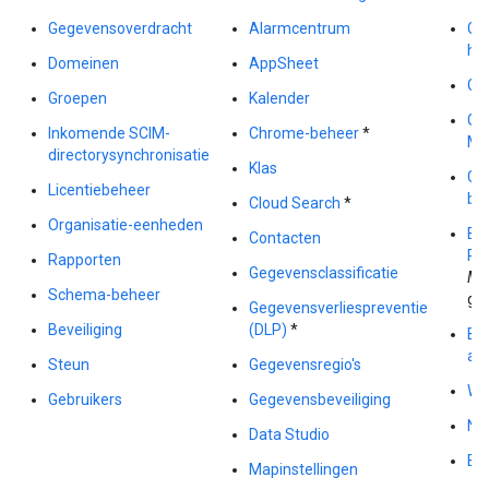
Gegevensoverdracht
Alarmcentrum
Go
ha
Domeinen
AppSheet
Goo
Groepen
Kalender
Go
Inkomende SCIM-
Chrome-beheer
*
Ma
directorysynchronisatie
Klas
Gr
Licentiebeheer
bed
Cloud Search
*
Organisatie-eenheden
Be
Contacten
Pl
Rapporten
Gegevensclassificatie
Ma
Schema-beheer
ge
Gegevensverliespreventie
Beveiliging
(DLP)
*
Be
ap
Steun
Gegevensregio's
Wa
Gebruikers
Gegevensbeveiliging
Na
Data Studio
Be
Mapinstellingen