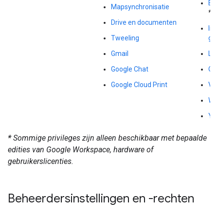
Be
Mapsynchronisatie
*
Drive en documenten
Ins
Tweeling
ge
Gmail
Loc
Google Chat
Op
Google Cloud Print
Ve
We
Yo
*
Sommige privileges zijn alleen beschikbaar met bepaalde
edities van Google Workspace, hardware of
gebruikerslicenties.
Beheerdersinstellingen en -rechten