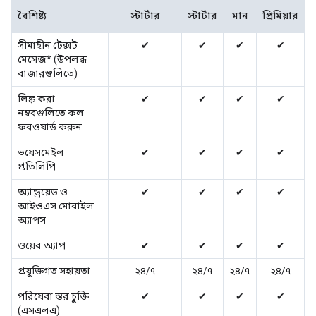
বৈশিষ্ট্য
স্টার্টার
স্টার্টার
মান
প্রিমিয়ার
সীমাহীন টেক্সট
✔
✔
✔
✔
মেসেজ* (উপলব্ধ
বাজারগুলিতে)
লিঙ্ক করা
✔
✔
✔
✔
নম্বরগুলিতে কল
ফরওয়ার্ড করুন
ভয়েসমেইল
✔
✔
✔
✔
প্রতিলিপি
অ্যান্ড্রয়েড ও
✔
✔
✔
✔
আইওএস মোবাইল
অ্যাপস
ওয়েব অ্যাপ
✔
✔
✔
✔
প্রযুক্তিগত সহায়তা
২৪/৭
২৪/৭
২৪/৭
২৪/৭
পরিষেবা স্তর চুক্তি
✔
✔
✔
✔
(এসএলএ)