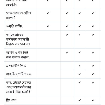
অন-ডিমান্ড কল
✔
✔
✔
✔
রেকর্ডিং
ডেস্ক ফোন ও এটিএ
✔
✔
✔
✔
সাপোর্ট
৩-মুখী কলিং
✔
✔
✔
✔
ক্যালেন্ডারের
✔
✔
✔
কর্মঘণ্টা অনুযায়ী
বিরক্ত করবেন না।
আগত গুগল মিট
✔
✔
✔
কল শনাক্ত করুন
এসআইপি লিঙ্ক
✔
✔
স্বয়ংক্রিয় পরিচারক
✔
✔
কল, টেক্সট মেসেজ
✔
✔
এবং ভয়েসমেইলের
জন্য ই-ডিসকভারি
রিং গ্রুপ
✔
✔