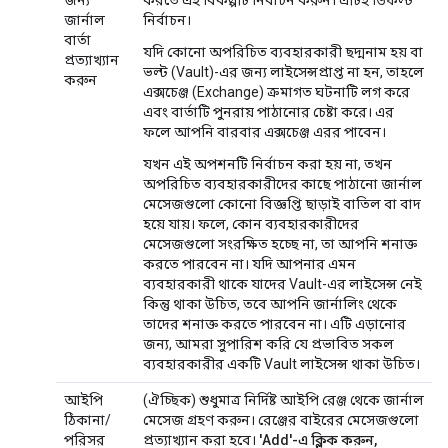
জার্নাল
নির্বাচন।
বার্তা
যদি কোনো অপরিচিত ব্যবহারকারী ছদ্মনাম হয় বা
প্রত্যাখ্যান
ভল্ট (Vault)-এর জন্য লাইসেন্সপ্রাপ্ত না হন, তাহলে
করুন
এক্সচেঞ্জ (Exchange) ক্রমাগত ঘটনাটি লগ করে
এবং বার্তাটি পুনরায় পাঠানোর চেষ্টা করে। এর
ফলে আপনি বারবার এক্সচেঞ্জ এরর পাবেন।
যখন এই অপশনটি নির্বাচন করা হয় না, তখন
অপরিচিত ব্যবহারকারীদের কাছে পাঠানো জার্নাল
মেসেজগুলো কোনো বিজ্ঞপ্তি ছাড়াই বাতিল বা বাদ
হয়ে যায়। ফলে, কোন ব্যবহারকারীদের
মেসেজগুলো সংরক্ষিত হচ্ছে না, তা আপনি শনাক্ত
করতে পারবেন না। যদি আপনার এমন
ব্যবহারকারী থাকে যাদের Vault-এর লাইসেন্স নেই
কিন্তু থাকা উচিত, তবে আপনি জার্নালিং থেকে
তাদের শনাক্ত করতে পারবেন না। এটি এড়ানোর
জন্য, আমরা সুপারিশ করি যে প্রভাবিত সকল
ব্যবহারকারীর একটি Vault লাইসেন্স থাকা উচিত।
আইপি
(ঐচ্ছিক) শুধুমাত্র নির্দিষ্ট আইপি রেঞ্জ থেকে জার্নাল
ঠিকানা/
মেসেজ গ্রহণ করুন। রেঞ্জের বাইরের মেসেজগুলো
পরিসর
প্রত্যাখ্যান করা হবে।
'Add'-এ ক্লিক করুন,