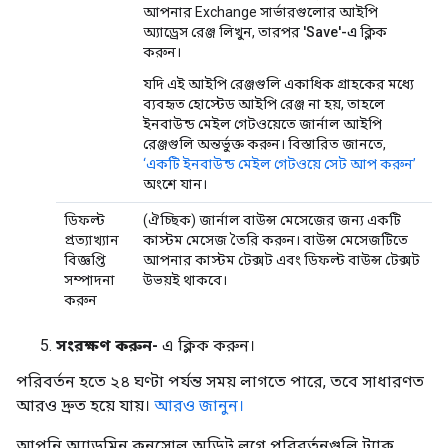
আপনার Exchange সার্ভারগুলোর আইপি
অ্যাড্রেস রেঞ্জ লিখুন, তারপর
'Save'-এ
ক্লিক
করুন।
যদি এই আইপি রেঞ্জগুলি একাধিক গ্রাহকের মধ্যে
ব্যবহৃত হোস্টেড আইপি রেঞ্জ না হয়, তাহলে
ইনবাউন্ড মেইল ​​গেটওয়েতে জার্নাল আইপি
রেঞ্জগুলি অন্তর্ভুক্ত করুন। বিস্তারিত জানতে,
‘একটি ইনবাউন্ড মেইল ​​গেটওয়ে সেট আপ করুন’
অংশে যান।
ডিফল্ট
(ঐচ্ছিক) জার্নাল বাউন্স মেসেজের জন্য একটি
প্রত্যাখ্যান
কাস্টম মেসেজ তৈরি করুন। বাউন্স মেসেজটিতে
বিজ্ঞপ্তি
আপনার কাস্টম টেক্সট এবং ডিফল্ট বাউন্স টেক্সট
সম্পাদনা
উভয়ই থাকবে।
করুন
সংরক্ষণ করুন-
এ ক্লিক করুন।
পরিবর্তন হতে ২৪ ঘণ্টা পর্যন্ত সময় লাগতে পারে, তবে সাধারণত
আরও দ্রুত হয়ে যায়।
আরও জানুন।
আপনি অ্যাডমিন কনসোল অডিট লগে পরিবর্তনগুলি ট্র্যাক