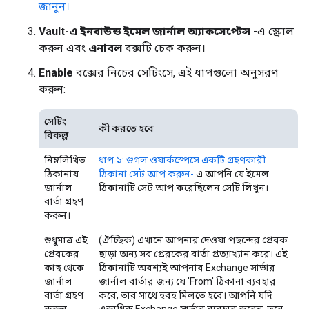
জানুন।
Vault-এ ইনবাউন্ড ইমেল জার্নাল অ্যাকসেপ্টেন্স
-এ স্ক্রোল
করুন এবং
এনাবল
বক্সটি চেক করুন।
Enable
বক্সের নিচের সেটিংসে, এই ধাপগুলো অনুসরণ
করুন:
সেটিং
কী করতে হবে
বিকল্প
নিম্নলিখিত
ধাপ ১: গুগল ওয়ার্কস্পেসে একটি গ্রহণকারী
ঠিকানায়
ঠিকানা সেট আপ করুন-
এ আপনি যে ইমেল
জার্নাল
ঠিকানাটি সেট আপ করেছিলেন সেটি লিখুন।
বার্তা গ্রহণ
করুন।
শুধুমাত্র এই
(ঐচ্ছিক) এখানে আপনার দেওয়া পছন্দের প্রেরক
প্রেরকের
ছাড়া অন্য সব প্রেরকের বার্তা প্রত্যাখ্যান করে। এই
কাছ থেকে
ঠিকানাটি অবশ্যই আপনার Exchange সার্ভার
জার্নাল
জার্নাল বার্তার জন্য যে 'From' ঠিকানা ব্যবহার
বার্তা গ্রহণ
করে, তার সাথে হুবহু মিলতে হবে। আপনি যদি
করুন
একাধিক Exchange সার্ভার ব্যবহার করেন, তবে