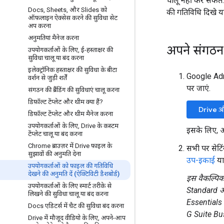
चालू नहीं कर सकते. ऐ
Docs
,
Sheets
,
और Slides को
की गतिविधि दिखे या
ऑफ़लाइन ऐक्सेस करने की सुविधा सेट
अप करना
अनुमतियां मैनेज करना
अपने संगठन 
उपयोगकर्ताओं के लिए
,
ई-हस्ताक्षर की
सुविधा चालू या बंद करना
इलेक्ट्रॉनिक हस्ताक्षर की सुविधा के बीटा
Google Admi
वर्शन से जुड़ी शर्तें
पर जाएं.
संगठन की ब्रैंडिंग की सुविधाएं चालू करना
डिफ़ॉल्ट टेंप्लेट और थीम क्या हैं?
Drive औ
डिफ़ॉल्ट टेंप्लेट और थीम मैनेज करना
उपयोगकर्ताओं के लिए
,
Drive के कस्टम
इसके लिए,
टेंप्लेट चालू या बंद करना
Chrome ब्राउज़र में Drive फ़ाइल के
सभी पर सेटि
सुझावों की अनुमति देना
उप-इकाई
य
उपयोगकर्ताओं को फ़ाइल की गतिविधि
देखने की अनुमति दें (ऐक्टिविटी डैशबोर्ड)
इस वैकल्पि
उपयोगकर्ताओं के लिए स्मार्ट तरीके से
Standard औ
लिखने की सुविधा चालू या बंद करना
Essentials 
Docs एडिटर्स में चैट की सुविधा बंद करना
G Suite Bu
Drive में मौजूद वीडियो के लिए
,
अपने-आप