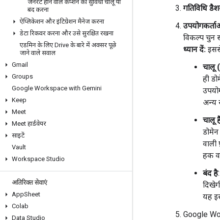
जनरेट होने वाले कैप्शन की सुविधा चालू या
गतिविधि डैशब
बंद करना
ऐप्लिकेशन और इंटिग्रेशन मैनेज करना
उपयोगकर्ताओं
डेटा रिकवर करना और उसे सुरक्षित रखना
विकल्प चुन स
एडमिन के लिए Drive के बारे में अक्सर पूछे
ध्यान दें:
इससे
जाने वाले सवाल
Gmail
चालू 
Groups
ही डो
Google Workspace with Gemini
उपयोग
Keep
अन्य 
Meet
चालू ह
Meet हार्डवेयर
डोमेन
साइटें
वाली 
Vault
हक वा
Workspace Studio
बंद है
अतिरिक्त सेवाएं
दिखेग
App
Sheet
यह इस
Colab
Google Work
Data Studio