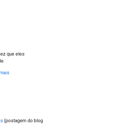
vez que eles
e.
 mais
cs
(postagem do blog