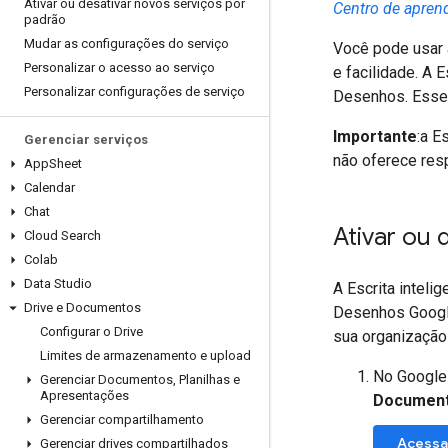
Ativar ou desativar novos serviços por
Centro de apre
padrão
Mudar as configurações do serviço
Você pode usar a
Personalizar o acesso ao serviço
e facilidade. A 
Personalizar configurações de serviço
Desenhos. Esse 
Importante
:a E
Gerenciar serviços
não oferece res
App
Sheet
Calendar
Chat
Ativar ou d
Cloud Search
Colab
Data Studio
A Escrita inteli
Drive e Documentos
Desenhos Google.
Configurar o Drive
sua organização
Limites de armazenamento e upload
No Google
Gerenciar Documentos
,
Planilhas e
Apresentações
Documen
Gerenciar compartilhamento
Acessar
Gerenciar drives compartilhados