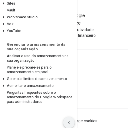
Sites
Vault
Teste o Google
Workspace Studio
Workspace
Voz
Aumente sua produtividade
You
Tube
com a IA sem custo financeiro
Gerenciar o armazenamento da
sua organização
Analisar o uso do armazenamento na
Documentação e treinamento
sua organização
Planeje e prepare-se para o
Centrais de Ajuda
armazenamento em pool
Gerenciar limites de armazenamento
Guias do desenvolvedor
Aumentar o armazenamento
Centro de aprendizagem
Perguntas frequentes sobre o
armazenamento do Google Workspace
Google Cloud Ensina
para administradores
Termos de Serviço
Privacidade
Manage cookies