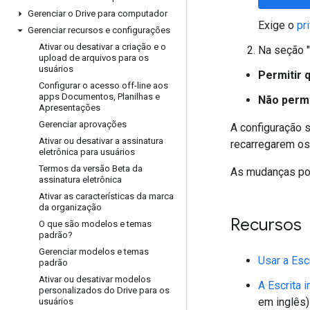
Gerenciar o Drive para computador
Exige o
pr
Gerenciar recursos e configurações
Ativar ou desativar a criação e o
Na seção "
upload de arquivos para os
usuários
Permitir 
Configurar o acesso off-line aos
apps Documentos
,
Planilhas e
Não permi
Apresentações
Gerenciar aprovações
A configuração 
Ativar ou desativar a assinatura
recarregarem os
eletrônica para usuários
Termos da versão Beta da
As mudanças pod
assinatura eletrônica
Ativar as características da marca
da organização
Recursos
O que são modelos e temas
padrão?
Gerenciar modelos e temas
Usar a Esc
padrão
Ativar ou desativar modelos
A Escrita 
personalizados do Drive para os
em inglês)
usuários