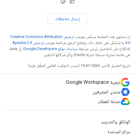
إرسال ملاحظات
إنّ محتوى هذه الصفحة مرخّص بموجب
ترخيص Creative Commons Attribution
4.0‏
ما لم يُنصّ على خلاف ذلك، ونماذج الرموز مرخّصة بموجب
ترخيص Apache 2.0‏
.
للاطّلاع على التفاصيل، يُرجى مراجعة
سياسات موقع Google Developers‏
. إنّ Java
هي علامة تجارية مسجَّلة لشركة Oracle و/أو شركائها التابعين.
تاريخ التعديل الأخير: 2026-07-19 (حسب التوقيت العالمي المتفَّق عليه)
تجربة Google Workspace
منتدى المشرفين
خدمة العملاء
الوثائق والتدريب
مراكز المساعدة