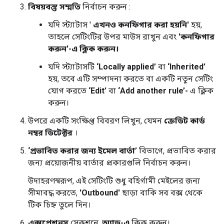
বিষয়বস্তু সম্মতি
নির্বাচন করুন :
যদি স্ট্যাটাস '
এখনও কনফিগার করা হয়নি'
হয়,
তাহলে সেটিংটির উপর মাউস রাখুন এবং
'কনফিগার
করুন'-এ ক্লিক করুন।
যদি স্ট্যাটাসটি
‘Locally applied’
বা
‘Inherited’
হয়, তবে এটি সম্পাদনা করতে বা একটি নতুন সেটিং
যোগ করতে
‘Edit’
বা
‘Add another rule’-
এ ক্লিক
করুন।
উপরে একটি সংক্ষিপ্ত বিবরণ লিখুন, যেমন
ক্রেডিট কার্ড
নম্বর ডিটেক্টর
।
‘প্রভাবিত করার জন্য ইমেল বার্তা’
বিভাগে, প্রভাবিত করার
জন্য প্রয়োজনীয় বার্তার প্রকারগুলি নির্বাচন করুন।
উদাহরণস্বরূপ, এই সেটিংটি শুধু বহির্গামী মেইলের জন্য
সীমাবদ্ধ করতে,
'Outbound'
ছাড়া বাকি সব বক্স থেকে
টিক চিহ্ন তুলে দিন।
এক্সপ্রেশনস
সেকশনে,
অ্যাড-এ
ক্লিক করুন।