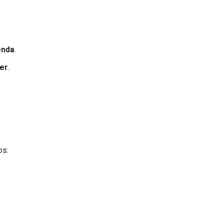
enda
.
er
.
os: