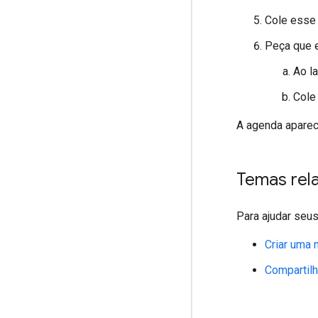
Cole esse 
Peça que e
Ao l
Cole
A agenda aparec
Temas rel
Para ajudar seus
Criar uma 
Compartil