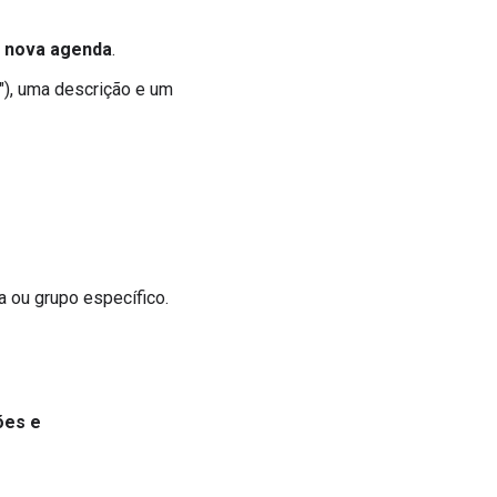
r nova agenda
.
"), uma descrição e um
 ou grupo específico.
ões e