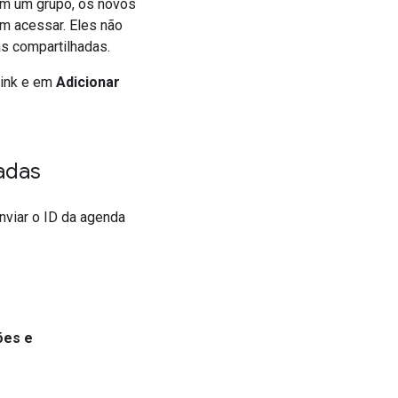
 em um grupo, os novos
m acessar. Eles não
as compartilhadas.
 link e em
Adicionar
adas
nviar o ID da agenda
ões e