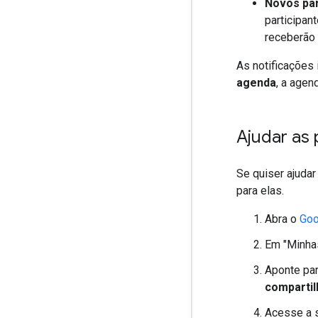
Novos par
participan
receberão 
As notificações 
agenda
, a agen
Ajudar as
Se quiser ajuda
para elas.
Abra o
Goo
Em "Minhas
Aponte par
comparti
Acesse a