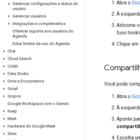
Abra o
Goo
Gerenciar configurações e status do
usuário
À esquerda
Gerenciar usuários
Integrações e complementos
Adicione o
Oferecer suporte aos usuários do
fuso horári
Agenda
Clique em
Evitar limites de uso do Agenda
Chat
Cloud Search
Compartil
Colab
Data Studio
Drive e Documentos
Você pode compa
Gmail
Abra o
Goo
Grupos
Google Workspace com o Gemini
À esquerda
Keep
Aponte par
Meet
comparti
Hardware do Google Meet
Sites
Escolha u