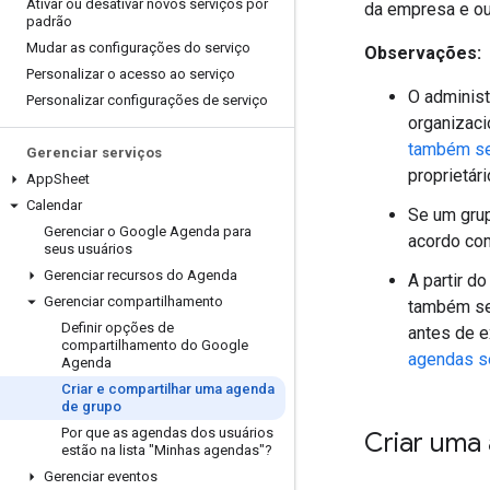
Ativar ou desativar novos serviços por
da empresa e out
padrão
Mudar as configurações do serviço
Observações:
Personalizar o acesso ao serviço
O administ
Personalizar configurações de serviço
organizaci
também se
Gerenciar serviços
proprietár
App
Sheet
Calendar
Se um grup
Gerenciar o Google Agenda para
acordo com
seus usuários
Gerenciar recursos do Agenda
A partir d
Gerenciar compartilhamento
também ser
Definir opções de
antes de e
compartilhamento do Google
agendas se
Agenda
Criar e compartilhar uma agenda
de grupo
Por que as agendas dos usuários
Criar uma
estão na lista "Minhas agendas"?
Gerenciar eventos