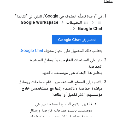
مفعَّلة
.
في "وحدة تحكُّم المشرف في Google"، انتقِل إلى "القائمة"
التطبيقات
Google Workspace
.
Google Chat
الانتقال إلى Google Chat
يتطلب ذلك الحصول على امتياز مشرف
Google Chat.
انقر على
المساحات الخارجية والرسائل المباشرة
الجماعية
.
ينطبق هذا الإعداد على مؤسستك بأكملها.
بالنسبة إلى
السماح للمستخدمين بإنام مساحات ورسائل
مباشرة جماعية والانضمام إليها مع مستخدمين خارج
مؤسستهم
، اختَر
تفعيل
أو
إيقاف
:
تفعيل
: يتيح السماح للمستخدمين في
مؤسستك بإنشاء مساحات خارجية ورسائل
مباشرة جماعية داخل مؤسستك والانضمام