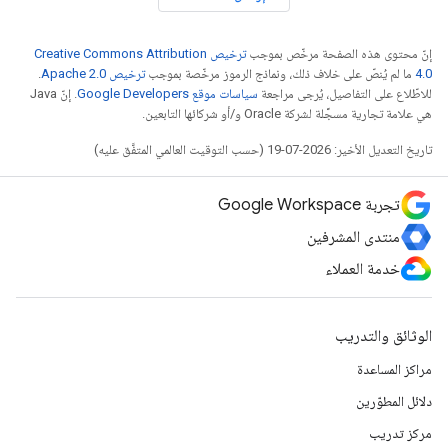
إنّ محتوى هذه الصفحة مرخّص بموجب
ترخيص Creative Commons Attribution
4.0‏
ما لم يُنصّ على خلاف ذلك، ونماذج الرموز مرخّصة بموجب
ترخيص Apache 2.0‏
.
للاطّلاع على التفاصيل، يُرجى مراجعة
سياسات موقع Google Developers‏
. إنّ Java
هي علامة تجارية مسجَّلة لشركة Oracle و/أو شركائها التابعين.
تاريخ التعديل الأخير: 2026-07-19 (حسب التوقيت العالمي المتفَّق عليه)
تجربة Google Workspace
منتدى المشرفين
خدمة العملاء
الوثائق والتدريب
مراكز المساعدة
دلائل المطوّرين
مركز تدريب