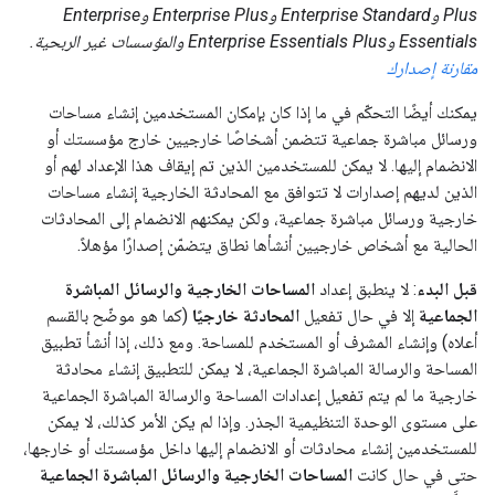
Plus وEnterprise Standard وEnterprise Plus وEnterprise
Essentials وEnterprise Essentials Plus والمؤسسات غير الربحية.
مقارنة إصدارك
يمكنك أيضًا التحكّم في ما إذا كان بإمكان المستخدمين إنشاء مساحات
ورسائل مباشرة جماعية تتضمن أشخاصًا خارجيين خارج مؤسستك أو
الانضمام إليها. لا يمكن للمستخدمين الذين تم إيقاف هذا الإعداد لهم أو
الذين لديهم إصدارات لا تتوافق مع المحادثة الخارجية إنشاء مساحات
خارجية ورسائل مباشرة جماعية، ولكن يمكنهم الانضمام إلى المحادثات
الحالية مع أشخاص خارجيين أنشأها نطاق يتضمّن إصدارًا مؤهلاً.
قبل البدء
: لا ينطبق إعداد
المساحات الخارجية والرسائل المباشرة
الجماعية
إلا في حال تفعيل
المحادثة خارجيًا
(كما هو موضّح بالقسم
أعلاه) وإنشاء المشرف أو المستخدم للمساحة. ومع ذلك، إذا أنشأ تطبيق
المساحة والرسالة المباشرة الجماعية، لا يمكن للتطبيق إنشاء محادثة
خارجية ما لم يتم تفعيل إعدادات المساحة والرسالة المباشرة الجماعية
على مستوى الوحدة التنظيمية الجذر. وإذا لم يكن الأمر كذلك، لا يمكن
للمستخدمين إنشاء محادثات أو الانضمام إليها داخل مؤسستك أو خارجها،
حتى في حال كانت
المساحات الخارجية والرسائل المباشرة الجماعية