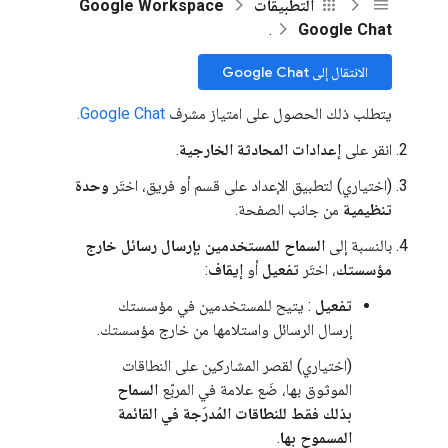
التطبيقات
Google Workspace
.
Google Chat
الانتقال إلى Google Chat
يتطلب ذلك الحصول على امتياز مشرف
Google Chat.
انقر على
إعدادات المحادثة الخارجية
.
(اختياري) لتطبيق الإعداد على قسم أو فريق، اختَر
وحدة
تنظيمية
من جانب الصفحة.
بالنسبة إلى
السماح للمستخدمين بإرسال رسائل خارج
مؤسستك
، اختَر
تفعيل
أو
إيقاف
:
تفعيل
: يتيح للمستخدمين في مؤسستك
إرسال الرسائل واستلامها من خارج مؤسستك.
(اختياري) لقصر المشاركين على النطاقات
الموثوق بها، ضَع علامة في المربّع
السماح
بذلك فقط للنطاقات المُدرَجة في القائمة
المسموح بها
.