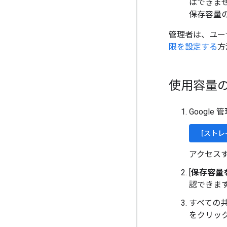
はできま
保存容量
管理者は、ユー
限を設定する
方
使用容量
Googl
[ストレ
アクセス
[
保存容量
認できま
すべての
をクリッ