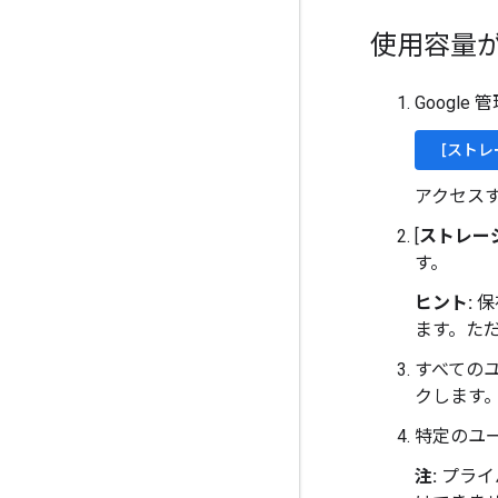
使用容量
Googl
[ストレ
アクセス
[
ストレー
す。
ヒント:
保
ます。た
すべての
クします
特定のユ
注:
プライ