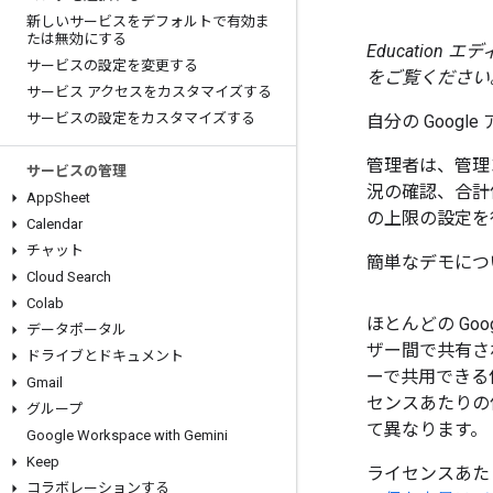
新しいサービスをデフォルトで有効ま
たは無効にする
Education
サービスの設定を変更する
をご覧ください
サービス アクセスをカスタマイズする
サービスの設定をカスタマイズする
自分の Goog
管理者は、管理
サービスの管理
況の確認、合計
App
Sheet
の上限の設定を
Calendar
チャット
簡単なデモにつ
Cloud Search
Colab
ほとんどの Go
データポータル
ザー間で共有さ
ドライブとドキュメント
ーで共用できる保
Gmail
センスあたりの保
グループ
て異なります。
Google Workspace with Gemini
Keep
ライセンスあた
コラボレーションする