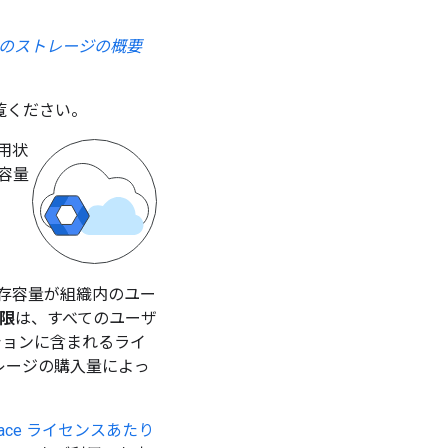
cation のストレージの概要
覧ください。
用状
容量
、保存容量が組織内のユー
限
は、すべてのユーザ
ィションに含まれるライ
ストレージの購入量によっ
kspace ライセンスあたり