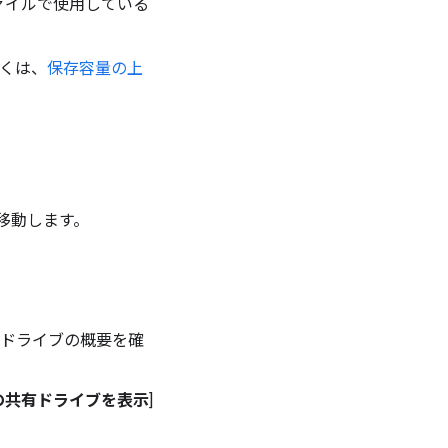
ァイルで使用している
しくは、
保存容量の上
に移動します。
有ドライブの概要を確
の共有ドライブを表示
]