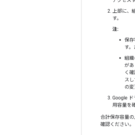
アクセス
上部に、組
す。
注:
保存
す。
組織
があ
く確
スし
の変
Googl
用容量を
合計保存容量の
確認ください。