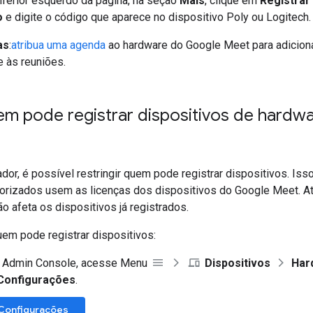
nferior esquerdo da página, na seção
Mais
, clique em
Registrar
o
e digite o código que aparece no dispositivo Poly ou Logitech.
as
:
atribua uma agenda
ao hardware do Google Meet para adiciona
 às reuniões.
em pode registrar dispositivos de hard
or, é possível restringir quem pode registrar dispositivos. Iss
torizados usem as licenças dos dispositivos do Google Meet. At
o afeta os dispositivos já registrados.
uem pode registrar dispositivos:
 Admin Console, acesse Menu
Dispositivos
Har
Configurações
.
 Configurações