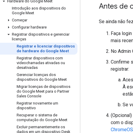
Hardware do Google Meet
Antes de 
Introdução aos dispositivos do
Google Meet
Começar
Se ainda não fez
Configurar hardware
Faça logi
Registrar dispositivos e gerenciar
licenças
mais recen
Registrar e licenciar dispositivos
No Admin 
de hardware do Google Meet
Registrar dispositivos com
Confirme s
videochamadas ativadas ou
desativadas
registrar:
Gerenciar licenças dos
Ace
dispositivos do Google Meet
À es
Migrar licenças de dispositivos
do Google Meet para o Partner
estã
Sales Console
Registrar novamente um
Se vo
dispositivo
(Opcional)
Recuperar o sistema de
computação do Google Meet
com o disp
Excluir permanentemente os
ChromeOS
dados em um dispositivo Desk