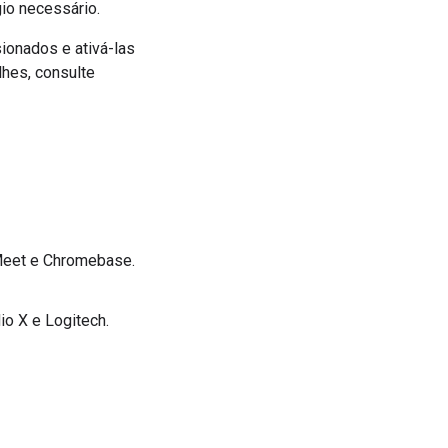
io necessário.
onados e ativá-las
lhes, consulte
 Meet e Chromebase.
io X e Logitech.