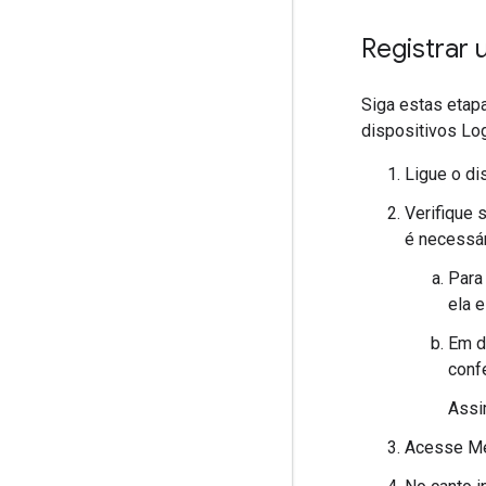
Registrar
Siga estas etap
dispositivos Log
Ligue o di
Verifique 
é necessár
Para
ela e
Em d
conf
Assi
Acesse M