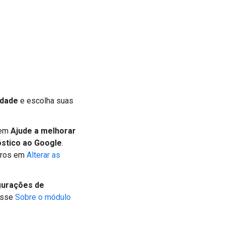
idade
e escolha suas
 em
Ajude a melhorar
stico ao Google
.
erros em
Alterar as
gurações de
cesse
Sobre o módulo