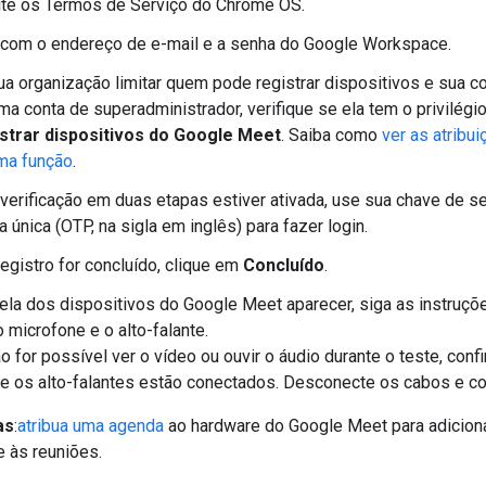
ite os Termos de Serviço do Chrome OS.
 com o endereço de e-mail e a senha do Google Workspace.
ua organização limitar quem pode registrar dispositivos e sua 
ma conta de superadministrador, verifique se ela tem o privilégi
strar dispositivos do Google Meet
. Saiba como
ver as atribui
ma função
.
 verificação em duas etapas estiver ativada, use sua chave de 
 única (OTP, na sigla em inglês) para fazer login.
egistro for concluído, clique em
Concluído
.
ela dos dispositivos do Google Meet aparecer, siga as instruçõe
o microfone e o alto-falante.
o for possível ver o vídeo ou ouvir o áudio durante o teste, conf
e os alto-falantes estão conectados. Desconecte os cabos e c
as
:
atribua uma agenda
ao hardware do Google Meet para adiciona
 às reuniões.