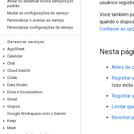
Ativar ou desativar novos serviços por
usuários regist
padrão
Mudar as configurações do serviço
Você também pod
Personalizar o acesso ao serviço
quando o disposi
Personalizar configurações de serviço
Conhecer as op
Gerenciar serviços
App
Sheet
Nesta pág
Calendar
Chat
Antes de 
Cloud Search
Registrar
Colab
Isso inclu
Data Studio
Drive e Documentos
Registrar
Gmail
Limitar qu
Grupos
Google Workspace com o Gemini
Resolver p
Keep
Meet