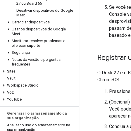
27 ou Board 65
Se você re
Desativar dispositivos do Google
Console vai
Meet
desprovisi
Gerenciar dispositivos
passam de 
Usar os dispositivos do Google
Meet
baseado e
Monitorar
,
resolver problemas e
oferecer suporte
Segurança
Registrar
Notas da versão e perguntas
frequentes
Sites
O Desk 27 e o B
Vault
ChromeOS:
Workspace Studio
Pressione 
Voz
You
Tube
(Opcional)
Você pode 
Gerenciar o armazenamento da
aparecer n
sua organização
Analisar o uso do armazenamento na
Conclua a 
sua organização