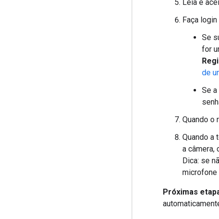
Leia e ace
Faça login
Se s
for u
Regi
de u
Se a
senha
Quando o r
Quando a t
a câmera, 
Dica: se nã
microfone 
Próximas etap
automaticamente