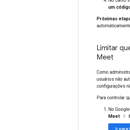
No canto i
um códig
Próximas etap
automaticamente
Limitar qu
Meet
Como administrad
usuários não au
configurações nã
Para controlar q
No Google
Meet
Ir para