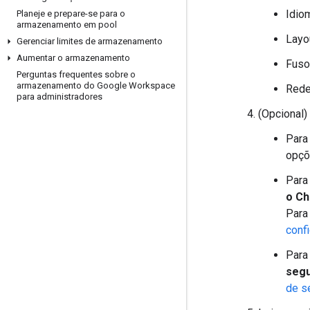
Idio
Planeje e prepare-se para o
armazenamento em pool
Layo
Gerenciar limites de armazenamento
Aumentar o armazenamento
Fuso
Perguntas frequentes sobre o
armazenamento do Google Workspace
Red
para administradores
(Opcional)
Para
opçõ
Para
o Ch
Para
conf
Para
segu
de s