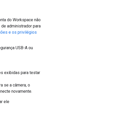
conta do Workspace não
o de administrador para
ções e os privilégios
segurança USB-A ou
s exibidas para testar
ira se a câmera, o
onecte novamente.
r ele